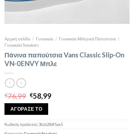
Αρχική σελίδα
/
Γυναικεία
/
Γυναικεία Αθλητικά Παπούτσια
/
Γυναικεία Sneakers
Πάνινα παπούτσια Vans Classic Slip-On
VN-0ENVY Μπλε
Original
Η
76,99
58,99
€
€
price
τρέχουσα
was:
τιμή
ΑΓΟΡΑΣΕ ΤΟ
€76,99.
είναι:
€58,99.
Κωδικός προϊόντος:
3bcb28df5ae5
Κατηγορία:
Γυναικεία Sneakers