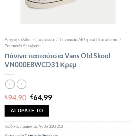
Αρχική σελίδα
/
Γυναικεία
/
Γυναικεία Αθλητικά Παπούτσια
/
Γυναικεία Sneakers
Πάνινα παπούτσια Vans Old Skool
VN000E8WCD31 Κρεμ
Original
Η
94,90
64,99
€
€
price
τρέχουσα
was:
τιμή
ΑΓΟΡΑΣΕ ΤΟ
€94,90.
είναι:
€64,99.
Κωδικός προϊόντος:
9e8bf330f210
Κατηγορία:
Γυναικεία Sneakers