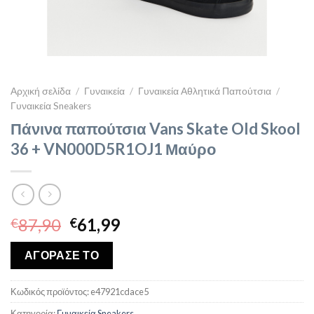
Αρχική σελίδα
/
Γυναικεία
/
Γυναικεία Αθλητικά Παπούτσια
/
Γυναικεία Sneakers
Πάνινα παπούτσια Vans Skate Old Skool
36 + VN000D5R1OJ1 Μαύρο
Original
Η
87,90
61,99
€
€
price
τρέχουσα
was:
τιμή
ΑΓΟΡΑΣΕ ΤΟ
€87,90.
είναι:
€61,99.
Κωδικός προϊόντος:
e47921cdace5
Κατηγορία:
Γυναικεία Sneakers