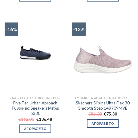
€122,67.
€92,79.
-16%
-12%
ΓΥΝΑΙΚΕΊΑ ΑΘΛΗΤΙΚΆ ΠΑΠΟΎΤΣΙΑ TRAINNING
ΓΥΝΑΙΚΕΊΑ ΑΘΛΗΤΙΚΆ ΠΑΠΟΎΤΣΙΑ TRAINNING
Five Ten Urban Aproach
Skechers SlipIns Ultra Flex 30
Γυναικεία Sneakers Μπλε
Smooth Step 149709MVE
5380
Original
Η
€
86,00
€
75,30
price
τρέχουσα
Original
Η
€
162,00
€
136,48
was:
τιμή
price
τρέχουσα
ΑΓΟΡΑΣΕ ΤΟ
€86,00.
είναι:
was:
τιμή
ΑΓΟΡΑΣΕ ΤΟ
€75,30.
€162,00.
είναι:
€136,48.