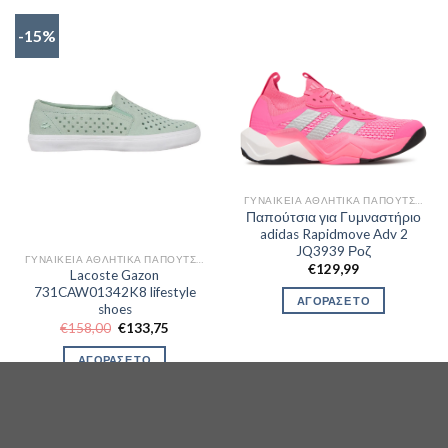
-15%
ΓΥΝΑΙΚΕΊΑ ΑΘΛΗΤΙΚΆ ΠΑΠΟΎΤΣΙΑ TRAINNING
Παπούτσια για Γυμναστήριο
adidas Rapidmove Adv 2
JQ3939 Ροζ
ΓΥΝΑΙΚΕΊΑ ΑΘΛΗΤΙΚΆ ΠΑΠΟΎΤΣΙΑ TRAINNING
€
129,99
Lacoste Gazon
731CAW01342K8 lifestyle
ΑΓΟΡΑΣΕ ΤΟ
shoes
Original
Η
€
158,00
€
133,75
price
τρέχουσα
was:
τιμή
ΑΓΟΡΑΣΕ ΤΟ
€158,00.
είναι:
€133,75.