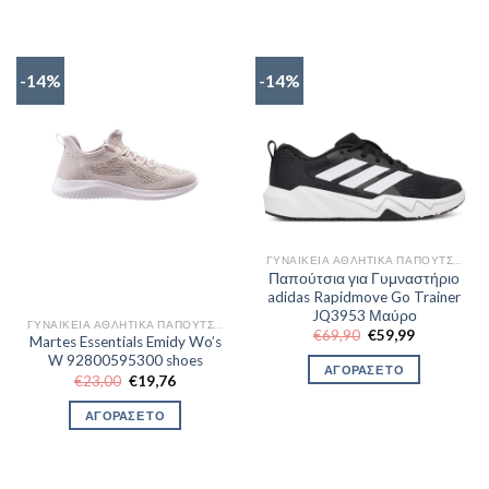
-14%
-14%
ΓΥΝΑΙΚΕΊΑ ΑΘΛΗΤΙΚΆ ΠΑΠΟΎΤΣΙΑ TRAINNING
Παπούτσια για Γυμναστήριο
adidas Rapidmove Go Trainer
JQ3953 Μαύρο
ΓΥΝΑΙΚΕΊΑ ΑΘΛΗΤΙΚΆ ΠΑΠΟΎΤΣΙΑ TRAINNING
Original
Η
€
69,90
€
59,99
Martes Essentials Emidy Wo’s
price
τρέχουσα
W 92800595300 shoes
was:
τιμή
ΑΓΟΡΑΣΕ ΤΟ
€69,90.
είναι:
Original
Η
€
23,00
€
19,76
€59,99.
price
τρέχουσα
was:
τιμή
ΑΓΟΡΑΣΕ ΤΟ
€23,00.
είναι:
€19,76.