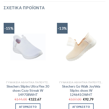
ΣΧΕΤΙΚΆ ΠΡΟΪΌΝΤΑ
-15%
-13%
ΓΥΝΑΙΚΕΊΑ ΑΘΛΗΤΙΚΆ ΠΑΠΟΎΤΣΙΑ TRAINNING
ΓΥΝΑΙΚΕΊΑ ΑΘΛΗΤΙΚΆ ΠΑΠΟΎΤΣΙΑ TRAINNING
Skechers SlipIns Ultra Flex 30
Skechers Go Walk JoyVela
shoes Cozy Streak W
SlipIns shoes W
149708WHT
124641OWHT
Original
Η
Original
Η
€
144,00
€
122,67
€
107,00
€
92,79
price
τρέχουσα
price
τρέχουσα
was:
τιμή
was:
τιμή
ΑΓΟΡΑΣΕ ΤΟ
ΑΓΟΡΑΣΕ ΤΟ
€144,00.
είναι:
€107,00.
είναι: