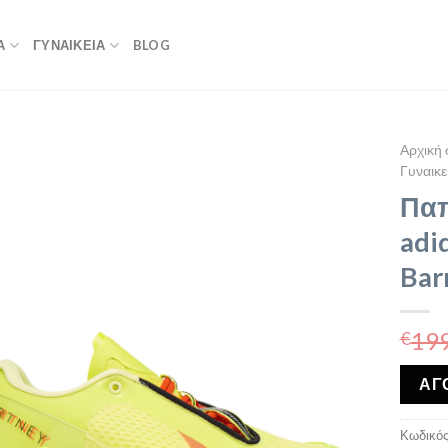
Α
ΓΥΝΑΙΚΕΙΑ
BLOG
Αρχική 
Γυναικε
Παπ
adi
Bar
199
€
ΑΓ
Κωδικός