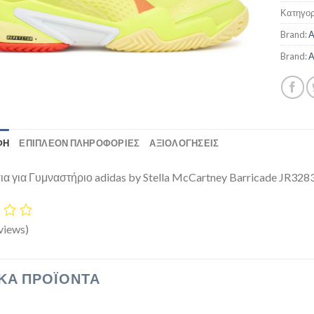
Κατηγορ
Brand:
A
Brand:
A
ΦΉ
ΕΠΙΠΛΈΟΝ ΠΛΗΡΟΦΟΡΊΕΣ
ΑΞΙΟΛΟΓΗΣΕΙΣ
α για Γυμναστήριο adidas by Stella McCartney Barricade JR3283
views)
ΚΆ ΠΡΟΪΌΝΤΑ