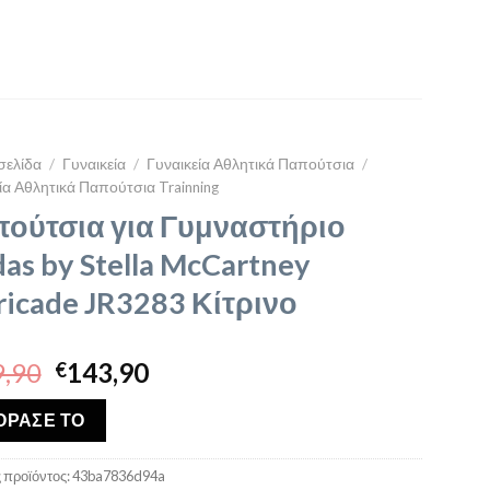
σελίδα
/
Γυναικεία
/
Γυναικεία Αθλητικά Παπούτσια
/
ία Αθλητικά Παπούτσια Trainning
ούτσια για Γυμναστήριο
das by Stella McCartney
ricade JR3283 Κίτρινο
Original
Η
,90
143,90
€
price
τρέχουσα
was:
τιμή
ΟΡΑΣΕ ΤΟ
€199,90.
είναι:
€143,90.
 προϊόντος:
43ba7836d94a