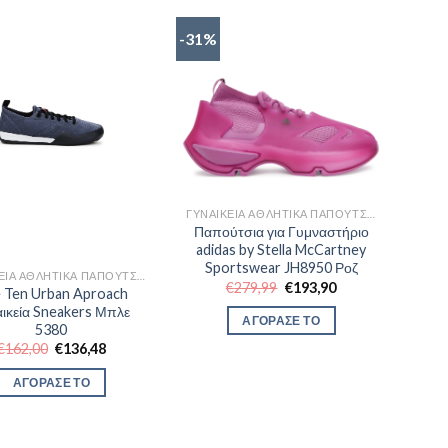
-31%
ΓΥΝΑΙΚΕΊΑ ΑΘΛΗΤΙΚΆ ΠΑΠΟΎΤΣΙΑ TRAINNING
Παπούτσια για Γυμναστήριο
adidas by Stella McCartney
Sportswear JH8950 Ροζ
ΓΥΝΑΙΚΕΊΑ ΑΘΛΗΤΙΚΆ ΠΑΠΟΎΤΣΙΑ TRAINNING
Original
Η
€
279,99
€
193,90
e Ten Urban Aproach
price
τρέχουσα
ικεία Sneakers Μπλε
was:
τιμή
ΑΓΟΡΑΣΕ ΤΟ
€279,99.
είναι:
5380
€193,90.
Original
Η
€
162,00
€
136,48
price
τρέχουσα
was:
τιμή
ΑΓΟΡΑΣΕ ΤΟ
€162,00.
είναι:
€136,48.