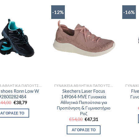
-12%
-16%
ΓΥΝΑΙΚΕΊΑ ΑΘΛΗΤΙΚΆ ΠΑΠΟΎΤΣΙΑ TRAINNING
ΓΥΝΑΙΚΕΊΑ ΑΘΛΗΤΙΚΆ ΠΑΠΟΎΤΣΙΑ TRAINNING
 shoes Ronn Low W
Skechers Laser Focus
Fiv
92800282484
149064-MVE Γυναικεία
Γυνα
Αθλητικά Παπούτσια για
Original
Η
€
44,00
€
38,79
price
τρέχουσα
Προπόνηση & Γυμναστήριο
was:
τιμή
Ροζ
ΑΓΟΡΑΣΕ ΤΟ
€44,00.
είναι:
Original
Η
€
54,00
€
47,31
€38,79.
price
τρέχουσα
was:
τιμή
ΑΓΟΡΑΣΕ ΤΟ
€54,00.
είναι:
€47,31.