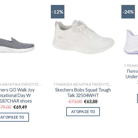
-12%
-24%
Παπού
Under
ΓΥΝΑΙΚΕΊΑ ΑΘΛΗΤΙΚΆ ΠΑΠΟΎΤΣΙΑ TRAINNING
ΓΥΝΑΙΚΕΊΑ ΑΘΛΗΤΙΚΆ ΠΑΠΟΎΤΣΙΑ TRAINNING
hers GO Walk Joy
Skechers Bobs Squad Tough
nsational Day W
Talk 32504WHT
187CHAR shoes
Original
Η
€
73,00
€
63,88
price
τρέχουσα
Original
Η
€
79,00
€
69,49
was:
τιμή
price
τρέχουσα
ΑΓΟΡΑΣΕ ΤΟ
€73,00.
είναι:
was:
τιμή
ΑΓΟΡΑΣΕ ΤΟ
€63,88.
€79,00.
είναι:
€69,49.