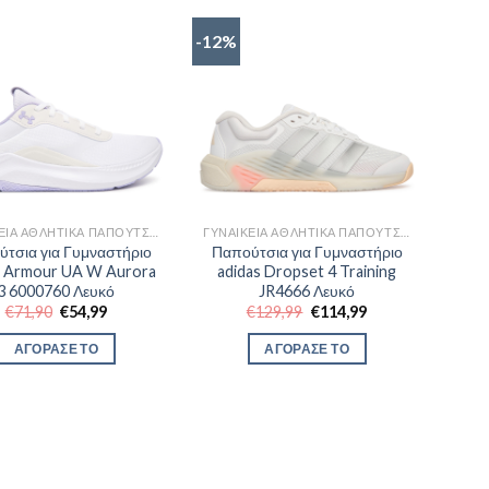
-12%
ΓΥΝΑΙΚΕΊΑ ΑΘΛΗΤΙΚΆ ΠΑΠΟΎΤΣΙΑ TRAINNING
ΓΥΝΑΙΚΕΊΑ ΑΘΛΗΤΙΚΆ ΠΑΠΟΎΤΣΙΑ TRAINNING
τσια για Γυμναστήριο
Παπούτσια για Γυμναστήριο
 Armour UA W Aurora
adidas Dropset 4 Training
3 6000760 Λευκό
JR4666 Λευκό
Original
Η
Original
Η
€
71,90
€
54,99
€
129,99
€
114,99
price
τρέχουσα
price
τρέχουσα
was:
τιμή
was:
τιμή
ΑΓΟΡΑΣΕ ΤΟ
ΑΓΟΡΑΣΕ ΤΟ
€71,90.
είναι:
€129,99.
είναι:
€54,99.
€114,99.