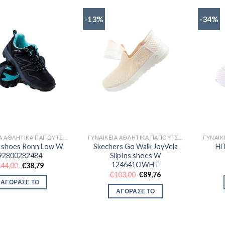
-13%
-34%
ΓΥΝΑΙΚΕΊΑ ΑΘΛΗΤΙΚΆ ΠΑΠΟΎΤΣΙΑ TRAINNING
ΓΥΝΑΙΚΕΊΑ ΑΘΛΗΤΙΚΆ ΠΑΠΟΎΤΣΙΑ TRAINNING
 shoes Ronn Low W
Skechers Go Walk JoyVela
Hi
92800282484
SlipIns shoes W
124641OWHT
Original
Η
€
44,00
€
38,79
price
τρέχουσα
Original
Η
€
103,00
€
89,76
was:
τιμή
price
τρέχουσα
ΑΓΟΡΑΣΕ ΤΟ
€44,00.
είναι:
was:
τιμή
ΑΓΟΡΑΣΕ ΤΟ
€38,79.
€103,00.
είναι:
€89,76.