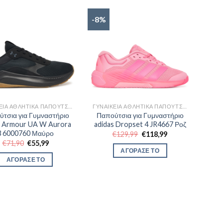
-8%
ΓΥΝΑΙΚΕΊΑ ΑΘΛΗΤΙΚΆ ΠΑΠΟΎΤΣΙΑ TRAINNING
ΓΥΝΑΙΚΕΊΑ ΑΘΛΗΤΙΚΆ ΠΑΠΟΎΤΣΙΑ TRAINNING
τσια για Γυμναστήριο
Παπούτσια για Γυμναστήριο
 Armour UA W Aurora
adidas Dropset 4 JR4667 Ροζ
3 6000760 Μαύρο
Original
Η
€
129,99
€
118,99
price
τρέχουσα
Original
Η
€
71,90
€
55,99
was:
τιμή
price
τρέχουσα
ΑΓΟΡΑΣΕ ΤΟ
€129,99.
είναι:
was:
τιμή
ΑΓΟΡΑΣΕ ΤΟ
€118,99.
€71,90.
είναι:
€55,99.