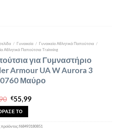
σελίδα
/
Γυναικεία
/
Γυναικεία Αθλητικά Παπούτσια
/
ία Αθλητικά Παπούτσια Trainning
ούτσια για Γυμναστήριο
er Armour UA W Aurora 3
0760 Μαύρο
Original
Η
90
55,99
€
price
τρέχουσα
was:
τιμή
ΟΡΑΣΕ ΤΟ
€71,90.
είναι:
€55,99.
 προϊόντος:
f68493180851