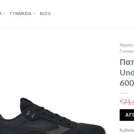
Α
ΓΥΝΑΙΚΕΙΑ
BLOG
Αρχική 
Γυναικε
Παπ
Und
600
71,
€
ΑΓ
Κωδικός