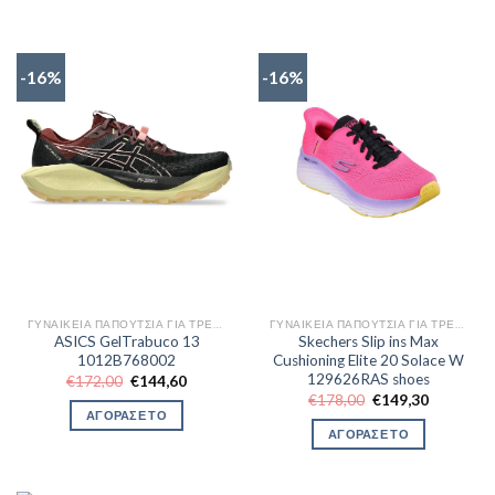
-16%
-16%
ΓΥΝΑΙΚΕΊΑ ΠΑΠΟΎΤΣΙΑ ΓΙΑ ΤΡΈΞΙΜΟ
ΓΥΝΑΙΚΕΊΑ ΠΑΠΟΎΤΣΙΑ ΓΙΑ ΤΡΈΞΙΜΟ
ASICS GelTrabuco 13
Skechers Slip ins Max
1012B768002
Cushioning Elite 20 Solace W
129626RAS shoes
Original
Η
€
172,00
€
144,60
price
τρέχουσα
Original
Η
€
178,00
€
149,30
was:
τιμή
price
τρέχουσα
ΑΓΟΡΑΣΕ ΤΟ
€172,00.
είναι:
was:
τιμή
ΑΓΟΡΑΣΕ ΤΟ
€144,60.
€178,00.
είναι:
€149,30.