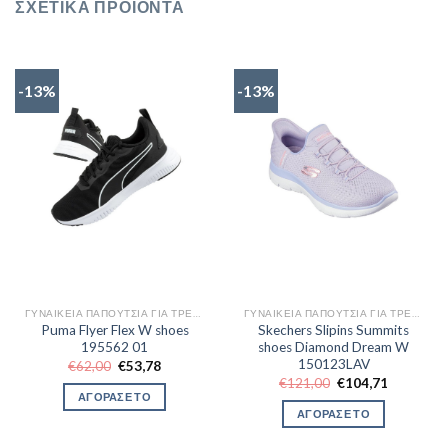
ΣΧΕΤΙΚΆ ΠΡΟΪΌΝΤΑ
-13%
-13%
ΓΥΝΑΙΚΕΊΑ ΠΑΠΟΎΤΣΙΑ ΓΙΑ ΤΡΈΞΙΜΟ
ΓΥΝΑΙΚΕΊΑ ΠΑΠΟΎΤΣΙΑ ΓΙΑ ΤΡΈΞΙΜΟ
Puma Flyer Flex W shoes
Skechers Slipins Summits
195562 01
shoes Diamond Dream W
150123LAV
Original
Η
€
62,00
€
53,78
price
τρέχουσα
Original
Η
€
121,00
€
104,71
was:
τιμή
price
τρέχουσα
ΑΓΟΡΑΣΕ ΤΟ
€62,00.
είναι:
was:
τιμή
ΑΓΟΡΑΣΕ ΤΟ
€53,78.
€121,00.
είναι:
€104,71.