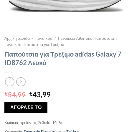
Αρχική σελίδα
/
Γυναικεία
/
Γυναικεία Αθλητικά Παπούτσια
/
Γυναικεία Παπούτσια για Τρέξιμο
Παπούτσια για Τρέξιμο adidas Galaxy 7
ID8762 Λευκό
Original
Η
54,99
43,99
€
€
price
τρέχουσα
was:
τιμή
ΑΓΟΡΑΣΕ ΤΟ
€54,99.
είναι:
€43,99.
Κωδικός προϊόντος:
2c3cddc14d5c
Κατηγορία:
Γυναικεία Παπούτσια για Τρέξιμο