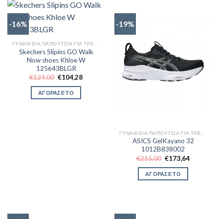
-16%
-19%
ΓΥΝΑΙΚΕΊΑ ΠΑΠΟΎΤΣΙΑ ΓΙΑ ΤΡΈΞΙΜΟ
Skechers Slipins GO Walk
Now shoes Khloe W
125643BLGR
Original
Η
€
124,00
€
104,28
price
τρέχουσα
was:
τιμή
ΑΓΟΡΑΣΕ ΤΟ
€124,00.
είναι:
€104,28.
ΓΥΝΑΙΚΕΊΑ ΠΑΠΟΎΤΣΙΑ ΓΙΑ ΤΡΈΞΙΜΟ
ASICS GelKayano 32
1012B838002
Original
Η
€
215,00
€
173,64
price
τρέχουσα
was:
τιμή
ΑΓΟΡΑΣΕ ΤΟ
€215,00.
είναι:
€173,64.