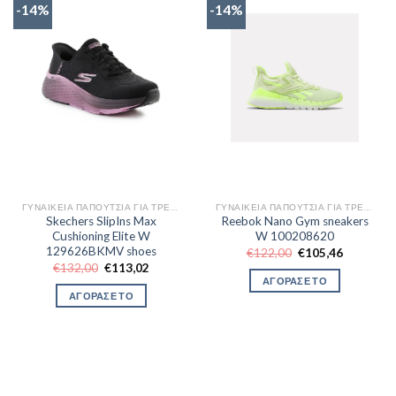
-14%
-14%
ΓΥΝΑΙΚΕΊΑ ΠΑΠΟΎΤΣΙΑ ΓΙΑ ΤΡΈΞΙΜΟ
ΓΥΝΑΙΚΕΊΑ ΠΑΠΟΎΤΣΙΑ ΓΙΑ ΤΡΈΞΙΜΟ
Skechers SlipIns Max
Reebok Nano Gym sneakers
Cushioning Elite W
W 100208620
129626BKMV shoes
Original
Η
€
122,00
€
105,46
price
τρέχουσα
Original
Η
€
132,00
€
113,02
was:
τιμή
price
τρέχουσα
ΑΓΟΡΑΣΕ ΤΟ
€122,00.
είναι:
was:
τιμή
ΑΓΟΡΑΣΕ ΤΟ
€105,46.
€132,00.
είναι:
€113,02.