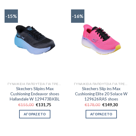
-15%
-16%
ΓΥΝΑΙΚΕΊΑ ΠΑΠΟΎΤΣΙΑ ΓΙΑ ΤΡΈΞΙΜΟ
ΓΥΝΑΙΚΕΊΑ ΠΑΠΟΎΤΣΙΑ ΓΙΑ ΤΡΈΞΙΜΟ
Skechers Slipins Max
Skechers Slip ins Max
Cushioning Endeavor shoes
Cushioning Elite 20 Solace W
Hallandale W 129473BKBL
129626RAS shoes
Original
Η
Original
Η
€
155,00
€
131,75
€
178,00
€
149,30
price
τρέχουσα
price
τρέχουσα
was:
τιμή
was:
τιμή
ΑΓΟΡΑΣΕ ΤΟ
ΑΓΟΡΑΣΕ ΤΟ
€155,00.
είναι:
€178,00.
είναι:
€131,75.
€149,30.