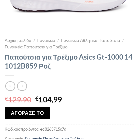
Αρχική σελίδα
/
Γυναικεία
/
Γυναικεία Αθλητικά Παπούτσια
/
Γυναικεία Παπούτσια για Τρέξιμο
Παπούτσια για Τρέξιμο Asics Gt-1000 14
1012B859 Ροζ
Original
Η
129,90
104,99
€
€
price
τρέχουσα
was:
τιμή
ΑΓΟΡΑΣΕ ΤΟ
€129,90.
είναι:
€104,99.
Κωδικός προϊόντος:
ed8263715c7d
Κατηγορία:
Γυναικεία Παπούτσια για Τρέξιμο