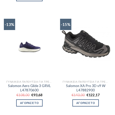
€141,94.
-13%
-15%
ΓΥΝΑΙΚΕΊΑ ΠΑΠΟΎΤΣΙΑ ΓΙΑ ΤΡΈΞΙΜΟ
ΓΥΝΑΙΚΕΊΑ ΠΑΠΟΎΤΣΙΑ ΓΙΑ ΤΡΈΞΙΜΟ
Salomon Aero Glide 3 GRVL
Salomon XA Pro 3D v9 W
L47870600
L47882900
Original
Η
Original
Η
€
108,00
€
93,68
€
143,00
€
122,17
price
τρέχουσα
price
τρέχουσα
was:
τιμή
was:
τιμή
ΑΓΟΡΑΣΕ ΤΟ
ΑΓΟΡΑΣΕ ΤΟ
€108,00.
είναι:
€143,00.
είναι:
€93,68.
€122,17.