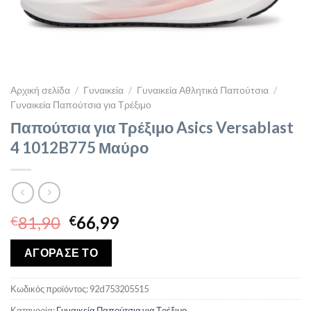
Αρχική σελίδα
/
Γυναικεία
/
Γυναικεία Αθλητικά Παπούτσια
/
Γυναικεία Παπούτσια για Τρέξιμο
Παπούτσια για Τρέξιμο Asics Versablast
4 1012B775 Μαύρο
Original
Η
81,90
66,99
€
€
price
τρέχουσα
was:
τιμή
ΑΓΟΡΑΣΕ ΤΟ
€81,90.
είναι:
€66,99.
Κωδικός προϊόντος:
92d753205515
Κατηγορία:
Γυναικεία Παπούτσια για Τρέξιμο