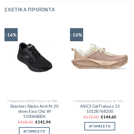
ΣΧΕΤΙΚΆ ΠΡΟΪΌΝΤΑ
-16%
-16%
ΓΥΝΑΙΚΕΊΑ ΠΑΠΟΎΤΣΙΑ ΓΙΑ ΤΡΈΞΙΜΟ
ΓΥΝΑΙΚΕΊΑ ΠΑΠΟΎΤΣΙΑ ΓΙΑ ΤΡΈΞΙΜΟ
Skechers Slipins Arch fit 20
ASICS GelTrabuco 13
shoes Easy Chic W
1012B768200
150066BBK
Original
Η
€
172,00
€
144,60
price
τρέχουσα
Original
Η
€
168,00
€
141,94
was:
τιμή
price
τρέχουσα
ΑΓΟΡΑΣΕ ΤΟ
€172,00.
είναι:
was:
τιμή
ΑΓΟΡΑΣΕ ΤΟ
€144,60.
€168,00.
είναι: