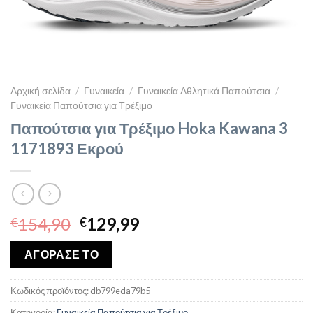
Αρχική σελίδα
/
Γυναικεία
/
Γυναικεία Αθλητικά Παπούτσια
/
Γυναικεία Παπούτσια για Τρέξιμο
Παπούτσια για Τρέξιμο Hoka Kawana 3
1171893 Εκρού
Original
Η
154,90
129,99
€
€
price
τρέχουσα
was:
τιμή
ΑΓΟΡΑΣΕ ΤΟ
€154,90.
είναι:
€129,99.
Κωδικός προϊόντος:
db799eda79b5
Κατηγορία:
Γυναικεία Παπούτσια για Τρέξιμο