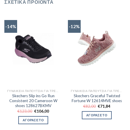
ΣΧΕΤΙΚΆ ΠΡΟΪΌΝΤΑ
-14%
-12%
ΓΥΝΑΙΚΕΊΑ ΠΑΠΟΎΤΣΙΑ ΓΙΑ ΤΡΈΞΙΜΟ
ΓΥΝΑΙΚΕΊΑ ΠΑΠΟΎΤΣΙΑ ΓΙΑ ΤΡΈΞΙΜΟ
Skechers Slip ins Go Run
Skechers Graceful Twisted
Consistent 20 Cameroon W
Fortune W 12614MVE shoes
shoes 128627BKMV
Original
Η
€
82,00
€
71,84
price
τρέχουσα
Original
Η
€
123,00
€
106,00
was:
τιμή
price
τρέχουσα
ΑΓΟΡΑΣΕ ΤΟ
€82,00.
είναι:
was:
τιμή
ΑΓΟΡΑΣΕ ΤΟ
€71,84.
€123,00.
είναι:
€106,00.