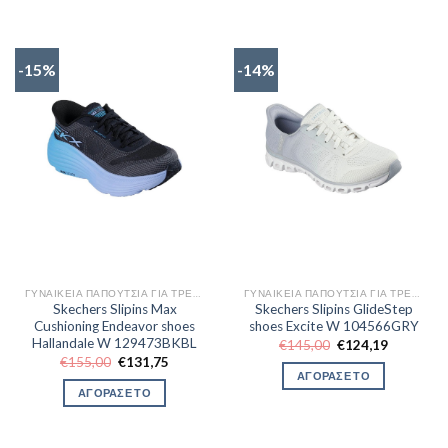
-15%
-14%
ΓΥΝΑΙΚΕΊΑ ΠΑΠΟΎΤΣΙΑ ΓΙΑ ΤΡΈΞΙΜΟ
ΓΥΝΑΙΚΕΊΑ ΠΑΠΟΎΤΣΙΑ ΓΙΑ ΤΡΈΞΙΜΟ
Skechers Slipins Max
Skechers Slipins GlideStep
Cushioning Endeavor shoes
shoes Excite W 104566GRY
Hallandale W 129473BKBL
Original
Η
€
145,00
€
124,19
price
τρέχουσα
Original
Η
€
155,00
€
131,75
was:
τιμή
price
τρέχουσα
ΑΓΟΡΑΣΕ ΤΟ
€145,00.
είναι:
was:
τιμή
ΑΓΟΡΑΣΕ ΤΟ
€124,19.
€155,00.
είναι:
€131,75.