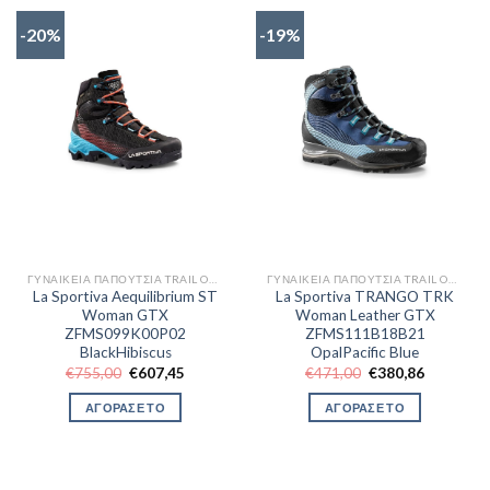
-20%
-19%
ΓΥΝΑΙΚΕΊΑ ΠΑΠΟΎΤΣΙΑ TRAIL OUTDOR
ΓΥΝΑΙΚΕΊΑ ΠΑΠΟΎΤΣΙΑ TRAIL OUTDOR
La Sportiva Aequilibrium ST
La Sportiva TRANGO TRK
Woman GTX
Woman Leather GTX
ZFMS099K00P02
ZFMS111B18B21
BlackHibiscus
OpalPacific Blue
Original
Η
Original
Η
€
755,00
€
607,45
€
471,00
€
380,86
price
τρέχουσα
price
τρέχουσα
was:
τιμή
was:
τιμή
ΑΓΟΡΑΣΕ ΤΟ
ΑΓΟΡΑΣΕ ΤΟ
€755,00.
είναι:
€471,00.
είναι:
€607,45.
€380,86.