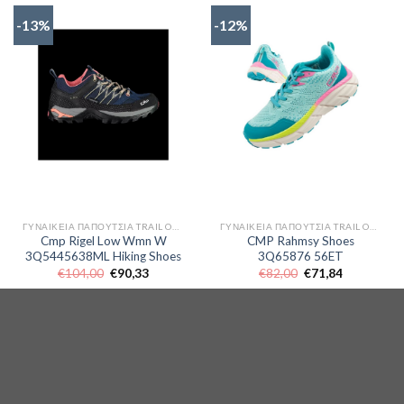
-13%
-12%
ΓΥΝΑΙΚΕΊΑ ΠΑΠΟΎΤΣΙΑ TRAIL OUTDOR
ΓΥΝΑΙΚΕΊΑ ΠΑΠΟΎΤΣΙΑ TRAIL OUTDOR
Cmp Rigel Low Wmn W
CMP Rahmsy Shoes
3Q5445638ML Hiking Shoes
3Q65876 56ET
Original
Η
Original
Η
€
104,00
€
90,33
€
82,00
€
71,84
price
τρέχουσα
price
τρέχουσα
was:
τιμή
was:
τιμή
ΑΓΟΡΑΣΕ ΤΟ
ΑΓΟΡΑΣΕ ΤΟ
€104,00.
είναι:
€82,00.
είναι:
€90,33.
€71,84.