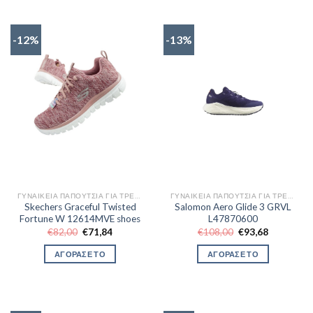
-12%
-13%
ΓΥΝΑΙΚΕΊΑ ΠΑΠΟΎΤΣΙΑ ΓΙΑ ΤΡΈΞΙΜΟ
ΓΥΝΑΙΚΕΊΑ ΠΑΠΟΎΤΣΙΑ ΓΙΑ ΤΡΈΞΙΜΟ
Skechers Graceful Twisted
Salomon Aero Glide 3 GRVL
Fortune W 12614MVE shoes
L47870600
Original
Η
Original
Η
€
82,00
€
71,84
€
108,00
€
93,68
price
τρέχουσα
price
τρέχουσα
was:
τιμή
was:
τιμή
ΑΓΟΡΑΣΕ ΤΟ
ΑΓΟΡΑΣΕ ΤΟ
€82,00.
είναι:
€108,00.
είναι:
€71,84.
€93,68.