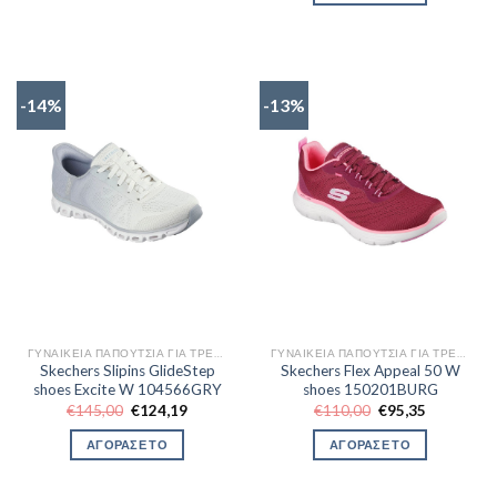
€84,55.
-14%
-13%
ΓΥΝΑΙΚΕΊΑ ΠΑΠΟΎΤΣΙΑ ΓΙΑ ΤΡΈΞΙΜΟ
ΓΥΝΑΙΚΕΊΑ ΠΑΠΟΎΤΣΙΑ ΓΙΑ ΤΡΈΞΙΜΟ
Skechers Slipins GlideStep
Skechers Flex Appeal 50 W
shoes Excite W 104566GRY
shoes 150201BURG
Original
Η
Original
Η
€
145,00
€
124,19
€
110,00
€
95,35
price
τρέχουσα
price
τρέχουσα
was:
τιμή
was:
τιμή
ΑΓΟΡΑΣΕ ΤΟ
ΑΓΟΡΑΣΕ ΤΟ
€145,00.
είναι:
€110,00.
είναι:
€124,19.
€95,35.