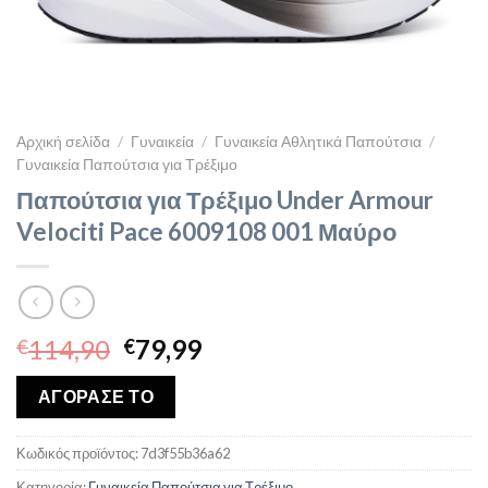
Αρχική σελίδα
/
Γυναικεία
/
Γυναικεία Αθλητικά Παπούτσια
/
Γυναικεία Παπούτσια για Τρέξιμο
Παπούτσια για Τρέξιμο Under Armour
Velociti Pace 6009108 001 Μαύρο
Original
Η
114,90
79,99
€
€
price
τρέχουσα
was:
τιμή
ΑΓΟΡΑΣΕ ΤΟ
€114,90.
είναι:
€79,99.
Κωδικός προϊόντος:
7d3f55b36a62
Κατηγορία:
Γυναικεία Παπούτσια για Τρέξιμο