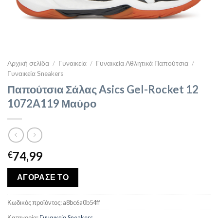
Αρχική σελίδα
/
Γυναικεία
/
Γυναικεία Αθλητικά Παπούτσια
/
Γυναικεία Sneakers
Παπούτσια Σάλας Asics Gel-Rocket 12
1072A119 Μαύρο
74,99
€
ΑΓΟΡΑΣΕ ΤΟ
Κωδικός προϊόντος:
a8bc6a0b54ff
Κατηγορία:
Γυναικεία Sneakers