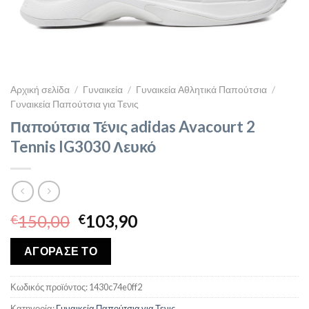
Αρχική σελίδα
/
Γυναικεία
/
Γυναικεία Αθλητικά Παπούτσια
/
Γυναικεία Παπούτσια για Τενις
Παπούτσια Τένις adidas Avacourt 2
Tennis IG3030 Λευκό
Original
Η
150,00
103,90
€
€
price
τρέχουσα
was:
τιμή
ΑΓΟΡΑΣΕ ΤΟ
€150,00.
είναι:
€103,90.
Κωδικός προϊόντος:
1430c74e0ff2
Κατηγορία:
Γυναικεία Παπούτσια για Τενις