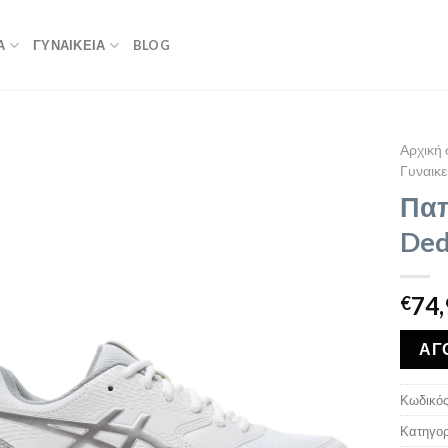
Α
ΓΥΝΑΙΚΕΙΑ
BLOG
Αρχική 
Γυναικε
Παπ
Ded
74,
€
ΑΓ
Κωδικός
Κατηγορ