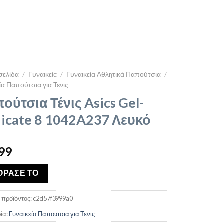
σελίδα
/
Γυναικεία
/
Γυναικεία Αθλητικά Παπούτσια
/
ία Παπούτσια για Τενις
ούτσια Τένις Asics Gel-
icate 8 1042A237 Λευκό
99
ΟΡΑΣΕ ΤΟ
 προϊόντος:
c2d57f3999a0
ία:
Γυναικεία Παπούτσια για Τενις