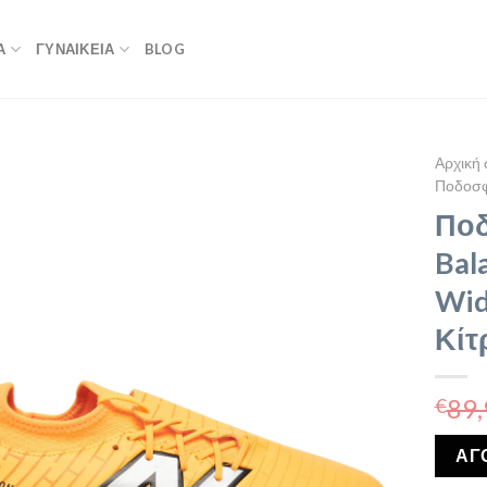
Α
ΓΥΝΑΙΚΕΙΑ
BLOG
Αρχική 
Ποδοσφ
Ποδ
Bal
Wid
Κίτ
89,
€
ΑΓ