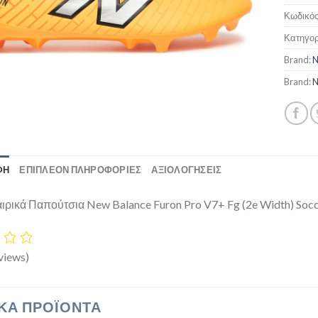
Κωδικός
Κατηγορ
Brand:
N
Brand:
N
ΦΉ
ΕΠΙΠΛΈΟΝ ΠΛΗΡΟΦΟΡΊΕΣ
ΑΞΙΟΛΟΓΗΣΕΙΣ
ρικά Παπούτσια New Balance Furon Pro V7+ Fg (2e Width) Socc
views)
ΚΆ ΠΡΟΪΌΝΤΑ