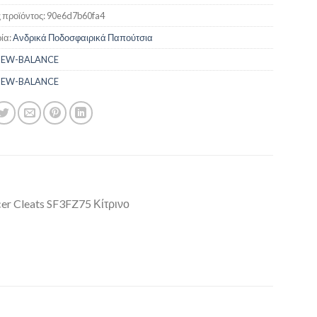
€75,90.
 προϊόντος:
90e6d7b60fa4
ία:
Ανδρικά Ποδοσφαιρικά Παπούτσια
EW-BALANCE
EW-BALANCE
er Cleats SF3FZ75 Κίτρινο