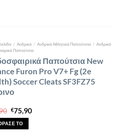
σελίδα
/
Ανδρικά
/
Ανδρικά Αθλητικά Παπούτσια
/
Ανδρικά
αιρικά Παπούτσια
οσφαιρικά Παπούτσια New
ance Furon Pro V7+ Fg (2e
th) Soccer Cleats SF3FZ75
ρινο
Original
Η
90
75,90
€
price
τρέχουσα
was:
τιμή
ΟΡΑΣΕ ΤΟ
€89,90.
είναι: