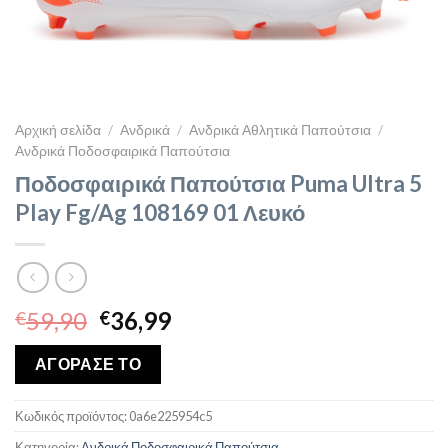
Αρχική σελίδα
/
Ανδρικά
/
Ανδρικά Αθλητικά Παπούτσια
/
Ανδρικά Ποδοσφαιρικά Παπούτσια
Ποδοσφαιρικά Παπούτσια Puma Ultra 5
Play Fg/Ag 108169 01 Λευκό
Original
Η
59,90
36,99
€
€
price
τρέχουσα
was:
τιμή
ΑΓΟΡΑΣΕ ΤΟ
€59,90.
είναι:
€36,99.
Κωδικός προϊόντος:
0a6e225954c5
Κατηγορία:
Ανδρικά Ποδοσφαιρικά Παπούτσια