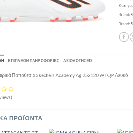
Κατηγορ
Brand:
S
Brand:
S
ΦΉ
ΕΠΙΠΛΈΟΝ ΠΛΗΡΟΦΟΡΊΕΣ
ΑΞΙΟΛΟΓΗΣΕΙΣ
ιρικά Παπούτσια Skechers Academy Ag 252120 WTQP Λευκό
views)
ΚΆ ΠΡΟΪΌΝΤΑ