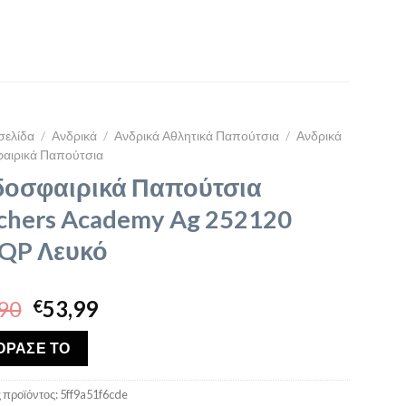
σελίδα
/
Ανδρικά
/
Ανδρικά Αθλητικά Παπούτσια
/
Ανδρικά
αιρικά Παπούτσια
οσφαιρικά Παπούτσια
chers Academy Ag 252120
QP Λευκό
Original
Η
90
53,99
€
price
τρέχουσα
was:
τιμή
ΟΡΑΣΕ ΤΟ
€99,90.
είναι:
€53,99.
 προϊόντος:
5ff9a51f6cde