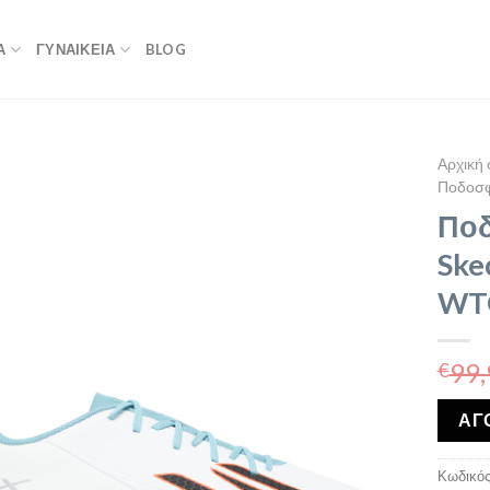
Α
ΓΥΝΑΙΚΕΙΑ
BLOG
Αρχική 
Ποδοσφ
Ποδ
Ske
WT
99,
€
ΑΓ
Κωδικός