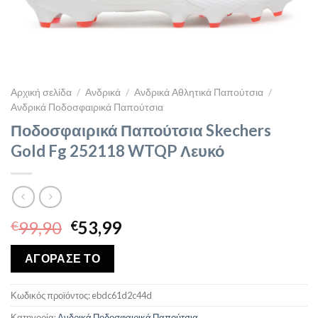
Αρχική σελίδα
/
Ανδρικά
/
Ανδρικά Αθλητικά Παπούτσια
/
Ανδρικά Ποδοσφαιρικά Παπούτσια
Ποδοσφαιρικά Παπούτσια Skechers
Gold Fg 252118 WTQP Λευκό
Original
Η
99,90
53,99
€
€
price
τρέχουσα
was:
τιμή
ΑΓΟΡΑΣΕ ΤΟ
€99,90.
είναι:
€53,99.
Κωδικός προϊόντος:
ebdc61d2c44d
Κατηγορία:
Ανδρικά Ποδοσφαιρικά Παπούτσια