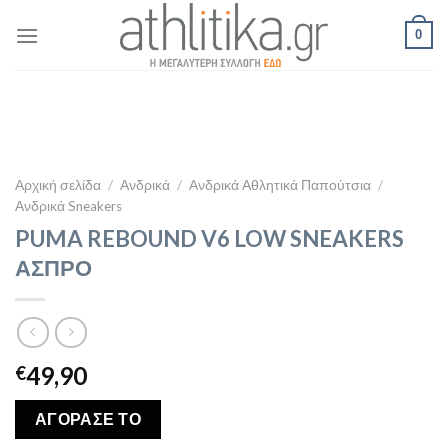
Skip
0
to
content
Αρχική σελίδα
/
Ανδρικά
/
Ανδρικά Αθλητικά Παπούτσια
/
Ανδρικά Sneakers
PUMA REBOUND V6 LOW SNEAKERS
ΑΣΠΡΟ
49,90
€
ΑΓΟΡΑΣΕ ΤΟ