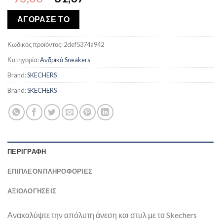
price
τρέχουσα
was:
τιμή
ΑΓΟΡΑΣΕ ΤΟ
€93,00.
είναι:
€81,07.
Κωδικός προϊόντος:
2def5374a942
Κατηγορία:
Ανδρικά Sneakers
Brand:
SKECHERS
Brand:
SKECHERS
ΠΕΡΙΓΡΑΦΉ
ΕΠΙΠΛΈΟΝ ΠΛΗΡΟΦΟΡΊΕΣ
ΑΞΙΟΛΟΓΗΣΕΙΣ
Ανακαλύψτε την απόλυτη άνεση και στυλ με τα Skechers