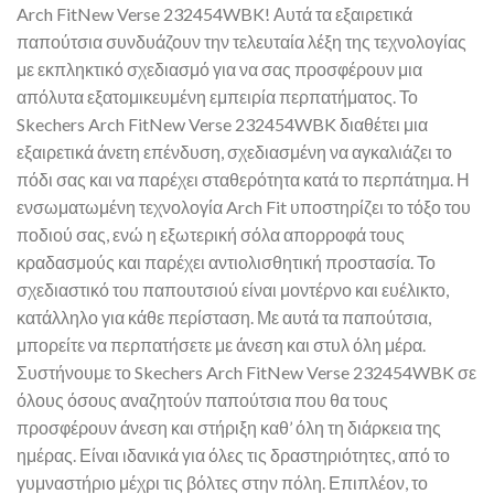
Arch FitNew Verse 232454WBK! Αυτά τα εξαιρετικά
παπούτσια συνδυάζουν την τελευταία λέξη της τεχνολογίας
με εκπληκτικό σχεδιασμό για να σας προσφέρουν μια
απόλυτα εξατομικευμένη εμπειρία περπατήματος. Το
Skechers Arch FitNew Verse 232454WBK διαθέτει μια
εξαιρετικά άνετη επένδυση, σχεδιασμένη να αγκαλιάζει το
πόδι σας και να παρέχει σταθερότητα κατά το περπάτημα. Η
ενσωματωμένη τεχνολογία Arch Fit υποστηρίζει το τόξο του
ποδιού σας, ενώ η εξωτερική σόλα απορροφά τους
κραδασμούς και παρέχει αντιολισθητική προστασία. Το
σχεδιαστικό του παπουτσιού είναι μοντέρνο και ευέλικτο,
κατάλληλο για κάθε περίσταση. Με αυτά τα παπούτσια,
μπορείτε να περπατήσετε με άνεση και στυλ όλη μέρα.
Συστήνουμε το Skechers Arch FitNew Verse 232454WBK σε
όλους όσους αναζητούν παπούτσια που θα τους
προσφέρουν άνεση και στήριξη καθ’ όλη τη διάρκεια της
ημέρας. Είναι ιδανικά για όλες τις δραστηριότητες, από το
γυμναστήριο μέχρι τις βόλτες στην πόλη. Επιπλέον, το