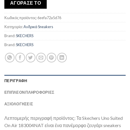
was:
τιμή
ΑΓΟΡΑΣΕ ΤΟ
€76,00.
είναι:
€66,88.
Κωδικός προϊόντος:
6eefa72a5d76
Κατηγορία:
Ανδρικά Sneakers
Brand:
SKECHERS
Brand:
SKECHERS
ΠΕΡΙΓΡΑΦΉ
ΕΠΙΠΛΈΟΝ ΠΛΗΡΟΦΟΡΊΕΣ
ΑΞΙΟΛΟΓΗΣΕΙΣ
Λεπτομερής περιγραφή προϊόντος: Τα Skechers Uno Suited
On Air 183004NAT είναι ένα πανέμορφο ζευγάρι sneakers