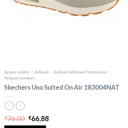
Αρχική σελίδα
/
Ανδρικά
/
Ανδρικά Αθλητικά Παπούτσια
/
Ανδρικά Sneakers
Skechers Uno Suited On Air 183004NAT
Original
Η
76,00
66,88
€
€
price
τρέχουσα