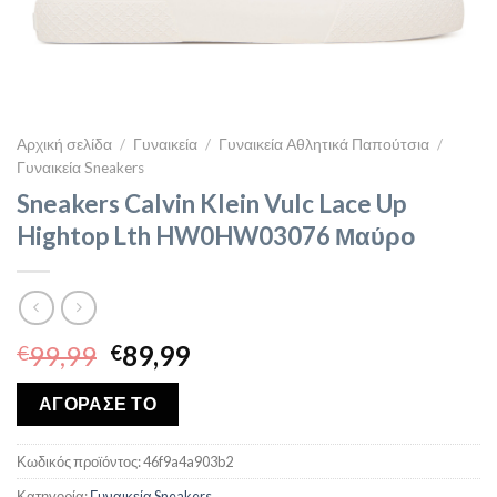
Αρχική σελίδα
/
Γυναικεία
/
Γυναικεία Αθλητικά Παπούτσια
/
Γυναικεία Sneakers
Sneakers Calvin Klein Vulc Lace Up
Hightop Lth HW0HW03076 Μαύρο
Original
Η
99,99
89,99
€
€
price
τρέχουσα
was:
τιμή
ΑΓΟΡΑΣΕ ΤΟ
€99,99.
είναι:
€89,99.
Κωδικός προϊόντος:
46f9a4a903b2
Κατηγορία:
Γυναικεία Sneakers