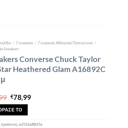
σελίδα
/
Γυναικεία
/
Γυναικεία Αθλητικά Παπούτσια
/
ία Sneakers
akers Converse Chuck Taylor
 Star Heathered Glam A16892C
εμ
Original
Η
99
78,99
€
price
τρέχουσα
was:
τιμή
ΟΡΑΣΕ ΤΟ
€94,99.
είναι:
€78,99.
 προϊόντος:
ad51da88cf5a