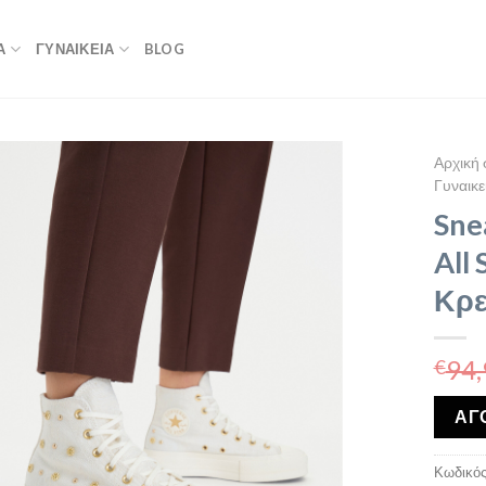
Α
ΓΥΝΑΙΚΕΙΑ
BLOG
Αρχική 
Γυναικε
Sne
All
Κρ
94,
€
ΑΓ
Κωδικός