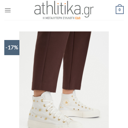
Skip
0
to
content
-17%