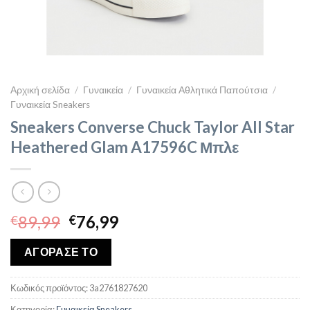
Αρχική σελίδα
/
Γυναικεία
/
Γυναικεία Αθλητικά Παπούτσια
/
Γυναικεία Sneakers
Sneakers Converse Chuck Taylor All Star
Heathered Glam A17596C Μπλε
Original
Η
89,99
76,99
€
€
price
τρέχουσα
was:
τιμή
ΑΓΟΡΑΣΕ ΤΟ
€89,99.
είναι:
€76,99.
Κωδικός προϊόντος:
3a2761827620
Κατηγορία:
Γυναικεία Sneakers