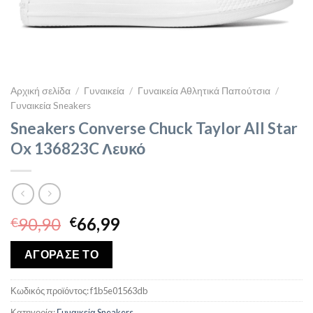
Αρχική σελίδα
/
Γυναικεία
/
Γυναικεία Αθλητικά Παπούτσια
/
Γυναικεία Sneakers
Sneakers Converse Chuck Taylor All Star
Ox 136823C Λευκό
Original
Η
90,90
66,99
€
€
price
τρέχουσα
was:
τιμή
ΑΓΟΡΑΣΕ ΤΟ
€90,90.
είναι:
€66,99.
Κωδικός προϊόντος:
f1b5e01563db
Κατηγορία:
Γυναικεία Sneakers