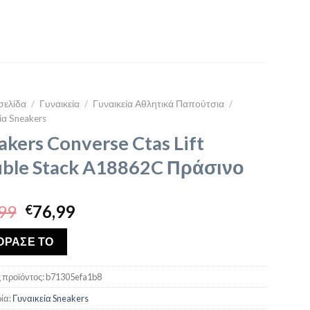
σελίδα
/
Γυναικεία
/
Γυναικεία Αθλητικά Παπούτσια
/
ία Sneakers
akers Converse Ctas Lift
ble Stack A18862C Πράσινο
Original
Η
99
76,99
€
price
τρέχουσα
was:
τιμή
ΟΡΑΣΕ ΤΟ
€89,99.
είναι:
€76,99.
 προϊόντος:
b71305efa1b8
ία:
Γυναικεία Sneakers