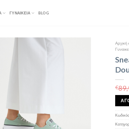
Α
ΓΥΝΑΙΚΕΙΑ
BLOG
Αρχική 
Γυναικε
Sne
Dou
89,
€
ΑΓ
Κωδικός
Κατηγορ