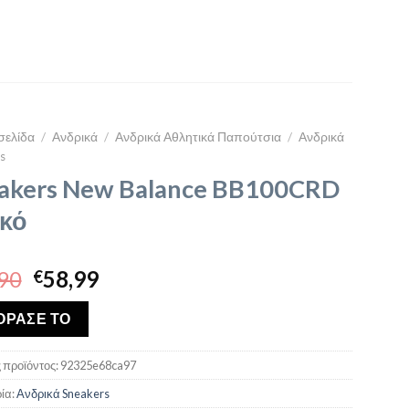
σελίδα
/
Ανδρικά
/
Ανδρικά Αθλητικά Παπούτσια
/
Ανδρικά
s
akers New Balance BB100CRD
κό
Original
Η
90
58,99
€
price
τρέχουσα
was:
τιμή
ΟΡΑΣΕ ΤΟ
€89,90.
είναι:
€58,99.
 προϊόντος:
92325e68ca97
ία:
Ανδρικά Sneakers