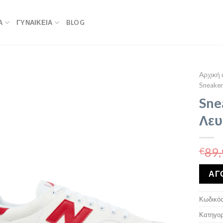
Α
ΓΥΝΑΙΚΕΙΑ
BLOG
Αρχική 
Sneaker
Sne
Λευ
89,
€
ΑΓ
Κωδικός
Κατηγορ