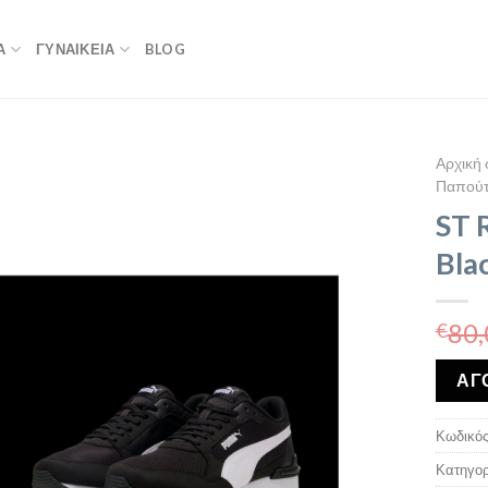
Α
ΓΥΝΑΙΚΕΙΑ
BLOG
Αρχική 
Παπούτσ
ST 
Bla
80,
€
ΑΓ
Κωδικός
Κατηγορ