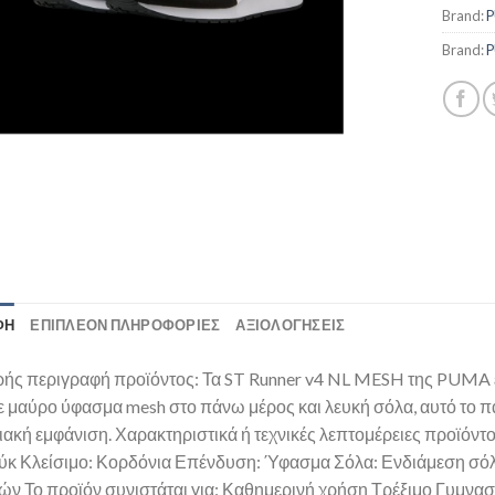
Brand:
Brand:
ΦΉ
ΕΠΙΠΛΈΟΝ ΠΛΗΡΟΦΟΡΊΕΣ
ΑΞΙΟΛΟΓΗΣΕΙΣ
ής περιγραφή προϊόντος: Τα ST Runner v4 NL MESH της PUMA εί
ε μαύρο ύφασμα mesh στο πάνω μέρος και λευκή σόλα, αυτό το π
ακή εμφάνιση. Χαρακτηριστικά ή τεχνικές λεπτομέρειες προϊόντ
κ Κλείσιμο: Κορδόνια Επένδυση: Ύφασμα Σόλα: Ενδιάμεση σό
ν Το προϊόν συνιστάται για: Καθημερινή χρήση Τρέξιμο Γυμνασ