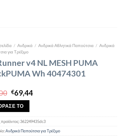
σελίδα
/
Ανδρικά
/
Ανδρικά Αθλητικά Παπούτσια
/
Ανδρικά
ια για Τρέξιμο
Runner v4 NL MESH PUMA
ckPUMA Wh 40474301
Original
Η
00
69,44
€
price
τρέχουσα
was:
τιμή
ΟΡΑΣΕ ΤΟ
€80,00.
είναι:
€69,44.
 προϊόντος:
362249435dc3
ία:
Ανδρικά Παπούτσια για Τρέξιμο