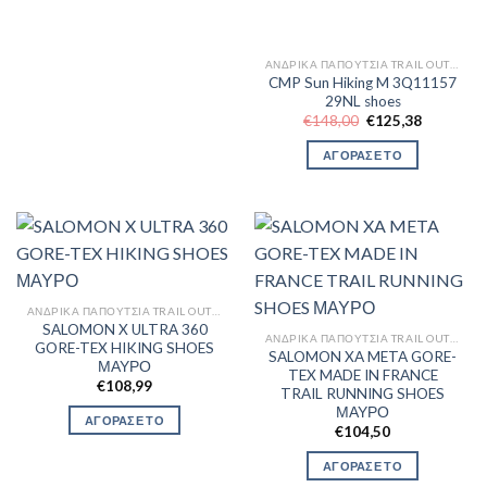
ΑΝΔΡΙΚΆ ΠΑΠΟΎΤΣΙΑ TRAIL OUTDOR
CMP Sun Hiking M 3Q11157
29NL shoes
Original
Η
€
148,00
€
125,38
price
τρέχουσα
was:
τιμή
ΑΓΟΡΑΣΕ ΤΟ
€148,00.
είναι:
€125,38.
ΑΝΔΡΙΚΆ ΠΑΠΟΎΤΣΙΑ TRAIL OUTDOR
SALOMON X ULTRA 360
ΑΝΔΡΙΚΆ ΠΑΠΟΎΤΣΙΑ TRAIL OUTDOR
GORE-TEX HIKING SHOES
SALOMON XA META GORE-
ΜΑΥΡΟ
TEX MADE IN FRANCE
€
108,99
TRAIL RUNNING SHOES
ΜΑΥΡΟ
ΑΓΟΡΑΣΕ ΤΟ
€
104,50
ΑΓΟΡΑΣΕ ΤΟ