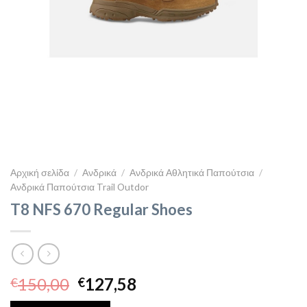
Αρχική σελίδα
/
Ανδρικά
/
Ανδρικά Αθλητικά Παπούτσια
/
Ανδρικά Παπούτσια Trail Outdor
T8 NFS 670 Regular Shoes
Original
Η
150,00
127,58
€
€
price
τρέχουσα