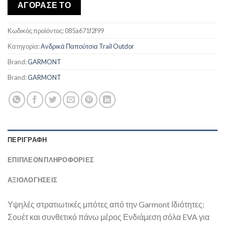
was:
τιμή
ΑΓΟΡΑΣΕ ΤΟ
€150,00.
είναι:
€127,58.
Κωδικός προϊόντος:
085a671f2f99
Κατηγορία:
Ανδρικά Παπούτσια Trail Outdor
Brand:
GARMONT
Brand:
GARMONT
ΠΕΡΙΓΡΑΦΉ
ΕΠΙΠΛΈΟΝ ΠΛΗΡΟΦΟΡΊΕΣ
ΑΞΙΟΛΟΓΗΣΕΙΣ
Υψηλές στρατιωτικές μπότες από την Garmont Ιδιότητες:
Σουέτ και συνθετικό πάνω μέρος Ενδιάμεση σόλα EVA για