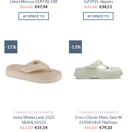
Lime Hibiscus GUFFISL148
GZ5925 slippers
Original
Η
Original
Η
€
55,00
€
47,94
€
39,00
€
34,51
price
τρέχουσα
price
τρέχουσα
was:
τιμή
was:
τιμή
ΑΓΟΡΑΣΕ ΤΟ
ΑΓΟΡΑΣΕ ΤΟ
€55,00.
είναι:
€39,00.
είναι:
€47,94.
€34,51.
-11%
-13%
ΓΥΝΑΙΚΕΊΕΣ ΣΑΓΙΟΝΆΡΕΣ
ΓΥΝΑΙΚΕΊΕΣ ΣΑΓΙΟΝΆΡΕΣ
Joma SBahia Lady 2525
Crocs Classic Mary Jane W
SBAHLS2525
2105810HZ FlipFlops
Original
Η
Original
Η
€
17,00
€
15,14
€
91,00
€
79,33
price
τρέχουσα
price
τρέχουσα