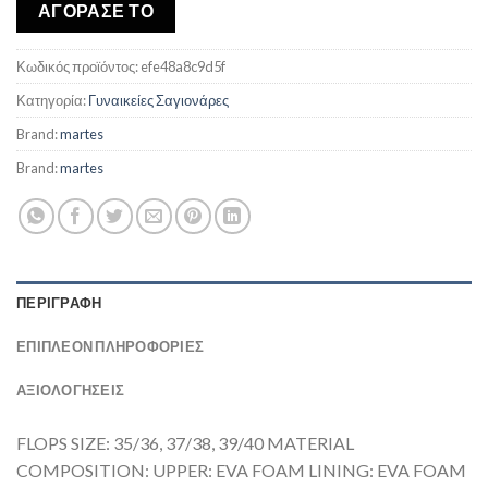
was:
τιμή
ΑΓΟΡΑΣΕ ΤΟ
€18,00.
είναι:
€15,33.
Κωδικός προϊόντος:
efe48a8c9d5f
Κατηγορία:
Γυναικείες Σαγιονάρες
Brand:
martes
Brand:
martes
ΠΕΡΙΓΡΑΦΉ
ΕΠΙΠΛΈΟΝ ΠΛΗΡΟΦΟΡΊΕΣ
ΑΞΙΟΛΟΓΗΣΕΙΣ
FLOPS SIZE: 35/36, 37/38, 39/40 MATERIAL
COMPOSITION: UPPER: EVA FOAM LINING: EVA FOAM