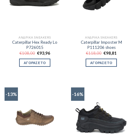
ΑΝΔΡΙΚΆ SNEAKERS
ΑΝΔΡΙΚΆ SNEAKERS
Caterpillar Hex Ready Lo
Caterpillar Imposter M
P726015
P111206 shoes
Original
Η
Original
Η
€
108,00
€
93,96
€
118,00
€
98,81
price
τρέχουσα
price
τρέχουσα
was:
τιμή
was:
τιμή
ΑΓΟΡΑΣΕ ΤΟ
ΑΓΟΡΑΣΕ ΤΟ
€108,00.
είναι:
€118,00.
είναι:
€93,96.
€98,81.
-13%
-16%