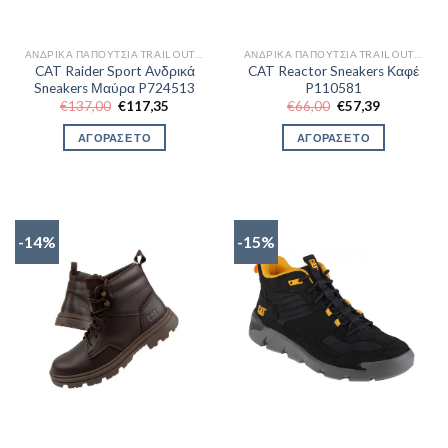
ΑΝΔΡΙΚΆ ΠΑΠΟΎΤΣΙΑ TRAIL OUTDOR
ΑΝΔΡΙΚΆ ΠΑΠΟΎΤΣΙΑ TRAIL OUTDOR
CAT Raider Sport Ανδρικά
CAT Reactor Sneakers Καφέ
Sneakers Μαύρα P724513
P110581
Original
Η
Original
Η
€
137,00
€
117,35
€
66,00
€
57,39
price
τρέχουσα
price
τρέχουσα
was:
τιμή
was:
τιμή
ΑΓΟΡΑΣΕ ΤΟ
ΑΓΟΡΑΣΕ ΤΟ
€137,00.
είναι:
€66,00.
είναι:
€117,35.
€57,39.
-14%
-15%