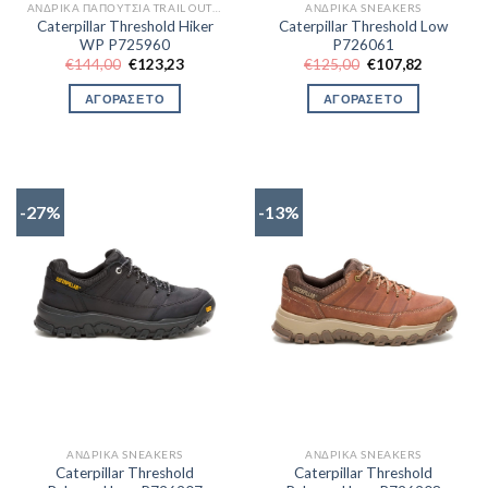
ΑΝΔΡΙΚΆ ΠΑΠΟΎΤΣΙΑ TRAIL OUTDOR
ΑΝΔΡΙΚΆ SNEAKERS
Caterpillar Threshold Hiker
Caterpillar Threshold Low
WP P725960
P726061
Original
Η
Original
Η
€
144,00
€
123,23
€
125,00
€
107,82
price
τρέχουσα
price
τρέχουσα
was:
τιμή
was:
τιμή
ΑΓΟΡΑΣΕ ΤΟ
ΑΓΟΡΑΣΕ ΤΟ
€144,00.
είναι:
€125,00.
είναι:
€123,23.
€107,82.
-27%
-13%
ΑΝΔΡΙΚΆ SNEAKERS
ΑΝΔΡΙΚΆ SNEAKERS
Caterpillar Threshold
Caterpillar Threshold