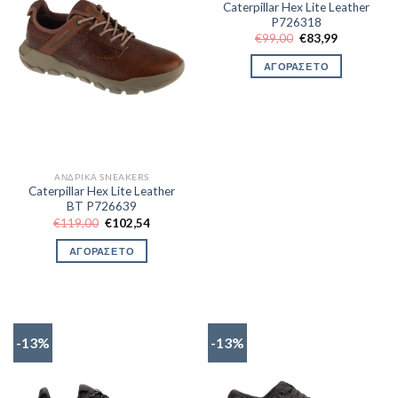
Caterpillar Hex Lite Leather
P726318
Original
Η
€
99,00
€
83,99
price
τρέχουσα
was:
τιμή
ΑΓΟΡΑΣΕ ΤΟ
€99,00.
είναι:
€83,99.
ΑΝΔΡΙΚΆ SNEAKERS
Caterpillar Hex Lite Leather
BT P726639
Original
Η
€
119,00
€
102,54
price
τρέχουσα
was:
τιμή
ΑΓΟΡΑΣΕ ΤΟ
€119,00.
είναι:
€102,54.
-13%
-13%