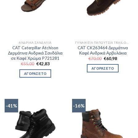
ΑΝΔΡΙΚΆ ΣΑΝΔΆΛΙΑ
ΓΥΝΑΙΚΕΊΑ ΠΑΠΟΎΤΣΙΑ TRAIL OUTDOR
CAT Caterpillar Atchison
CAT CK263464 Δερμάτινα
Δερμάτινα Ανδρικά Σανδάλια
Καφέ Ανδρικά Αρβυλάκια
σε Καφέ Χρώμα P721281
Original
Η
€
70,00
€
60,98
price
τρέχουσα
Original
Η
€
55,00
€
42,83
was:
τιμή
price
τρέχουσα
ΑΓΟΡΑΣΕ ΤΟ
€70,00.
είναι:
was:
τιμή
ΑΓΟΡΑΣΕ ΤΟ
€60,98.
€55,00.
είναι:
€42,83.
-41%
-16%