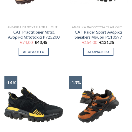
ΑΝΔΡΙΚΆ ΠΑΠΟΎΤΣΙΑ TRAIL OUTDOR
ΑΝΔΡΙΚΆ ΠΑΠΟΎΤΣΙΑ TRAIL OUTDOR
CAT Practitioner Μπεζ
CAT Raider Sport Ανδρικά
Ανδρικά Μποτάκια P725200
Sneakers Μαύρα P110597
Original
Η
Original
Η
€
74,00
€
43,45
€
154,00
€
131,25
price
τρέχουσα
price
τρέχουσα
was:
τιμή
was:
τιμή
ΑΓΟΡΑΣΕ ΤΟ
ΑΓΟΡΑΣΕ ΤΟ
€74,00.
είναι:
€154,00.
είναι:
€43,45.
€131,25.
-14%
-13%