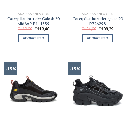
ΑΝΔΡΙΚΆ SNEAKERS
ΑΝΔΡΙΚΆ SNEAKERS
Caterpillar Intruder Galosh 20
Caterpillar Intruder Ignite 20
Mid WP P111559
P726298
Original
Η
Original
Η
€
140,00
€
119,40
€
126,00
€
108,39
price
τρέχουσα
price
τρέχουσα
was:
τιμή
was:
τιμή
ΑΓΟΡΑΣΕ ΤΟ
ΑΓΟΡΑΣΕ ΤΟ
€140,00.
είναι:
€126,00.
είναι:
€119,40.
€108,39.
-15%
-15%