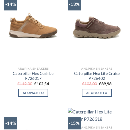
-14%
-13%
ΑΝΔΡΙΚΆ SNEAKERS
ΑΝΔΡΙΚΆ SNEAKERS
Caterpillar Hex Cush Lo
Caterpillar Hex Lite Cruise
P726017
P726402
Original
Η
Original
Η
€
119,00
€
102,54
€
103,00
€
89,98
price
τρέχουσα
price
τρέχουσα
was:
τιμή
was:
τιμή
ΑΓΟΡΑΣΕ ΤΟ
ΑΓΟΡΑΣΕ ΤΟ
€119,00.
είναι:
€103,00.
είναι:
€102,54.
€89,98.
-14%
-15%
ΑΝΔΡΙΚΆ SNEAKERS