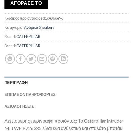
was:
τιμή
ΑΓΟΡΑΣΕ ΤΟ
€147,00.
είναι:
€125,36.
Κωδικός προϊόντος:
6ed1c4966e96
Κατηγορία:
Ανδρικά Sneakers
Brand:
CATERPILLAR
Brand:
CATERPILLAR
ΠΕΡΙΓΡΑΦΉ
ΕΠΙΠΛΈΟΝ ΠΛΗΡΟΦΟΡΊΕΣ
ΑΞΙΟΛΟΓΗΣΕΙΣ
Λεπτομερής περιγραφή προϊόντος: Το Caterpillar Intruder
Mid WP P726385 είναι ένα ανθεκτικό και στυλάτο μποτάκι