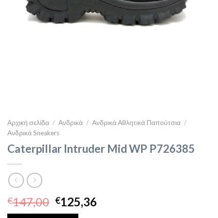
Αρχική σελίδα
/
Ανδρικά
/
Ανδρικά Αθλητικά Παπούτσια
/
Ανδρικά Sneakers
Caterpillar Intruder Mid WP P726385
Original
Η
147,00
125,36
€
€
price
τρέχουσα