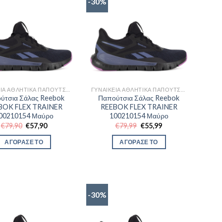
-30%
ΓΥΝΑΙΚΕΊΑ ΑΘΛΗΤΙΚΆ ΠΑΠΟΎΤΣΙΑ TRAINNING
ΓΥΝΑΙΚΕΊΑ ΑΘΛΗΤΙΚΆ ΠΑΠΟΎΤΣΙΑ TRAINNING
ύτσια Σάλας Reebok
Παπούτσια Σάλας Reebok
BOK FLEX TRAINER
REEBOK FLEX TRAINER
00210154 Μαύρο
100210154 Μαύρο
Original
Η
Original
Η
€
79,90
€
57,90
€
79,99
€
55,99
price
τρέχουσα
price
τρέχουσα
was:
τιμή
was:
τιμή
ΑΓΟΡΑΣΕ ΤΟ
ΑΓΟΡΑΣΕ ΤΟ
€79,90.
είναι:
€79,99.
είναι:
€57,90.
€55,99.
-30%