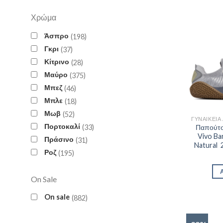
Χρώμα
Άσπρο
198
Γκρι
37
Κίτρινο
28
Μαύρο
375
Μπεζ
46
Μπλε
18
Μωβ
52
Πορτοκαλί
33
Παπούτσ
Vivo Ba
Πράσινο
31
Natural 
Ροζ
195
On Sale
On sale
882