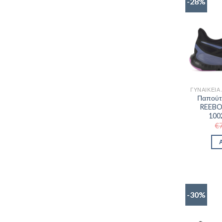
-28%
Παπούτ
REEBO
100
€
-30%