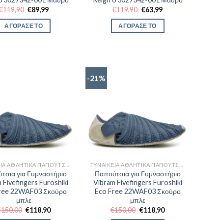
Original
Η
Original
Η
€
119,90
€
89,99
€
119,90
€
63,99
price
τρέχουσα
price
τρέχουσα
was:
τιμή
was:
τιμή
ΑΓΟΡΑΣΕ ΤΟ
ΑΓΟΡΑΣΕ ΤΟ
€119,90.
είναι:
€119,90.
είναι:
€89,99.
€63,99.
-21%
ΓΥΝΑΙΚΕΊΑ ΑΘΛΗΤΙΚΆ ΠΑΠΟΎΤΣΙΑ TRAINNING
ΓΥΝΑΙΚΕΊΑ ΑΘΛΗΤΙΚΆ ΠΑΠΟΎΤΣΙΑ TRAINNING
τσια για Γυμναστήριο
Παπούτσια για Γυμναστήριο
 Fivefingers Furoshiki
Vibram Fivefingers Furoshiki
ree 22WAF03 Σκούρο
Eco Free 22WAF03 Σκούρο
μπλε
μπλε
Original
Η
Original
Η
€
150,00
€
118,90
€
150,00
€
118,90
price
τρέχουσα
price
τρέχουσα