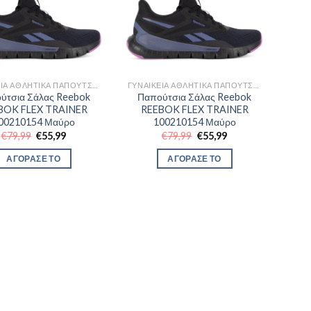
ΓΥΝΑΙΚΕΊΑ ΑΘΛΗΤΙΚΆ ΠΑΠΟΎΤΣΙΑ TRAINNING
ΓΥΝΑΙΚΕΊΑ ΑΘΛΗΤΙΚΆ ΠΑΠΟΎΤΣΙΑ TRAINNING
ύτσια Σάλας Reebok
Παπούτσια Σάλας Reebok
BOK FLEX TRAINER
REEBOK FLEX TRAINER
00210154 Μαύρο
100210154 Μαύρο
Original
Η
Original
Η
€
79,99
€
55,99
€
79,99
€
55,99
price
τρέχουσα
price
τρέχουσα
was:
τιμή
was:
τιμή
ΑΓΟΡΑΣΕ ΤΟ
ΑΓΟΡΑΣΕ ΤΟ
€79,99.
είναι:
€79,99.
είναι:
€55,99.
€55,99.