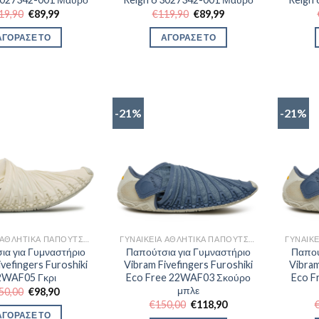
Original
Η
Original
Η
19,90
€
89,99
€
119,90
€
89,99
price
τρέχουσα
price
τρέχουσα
was:
τιμή
was:
τιμή
ΑΓΟΡΑΣΕ ΤΟ
ΑΓΟΡΑΣΕ ΤΟ
€119,90.
είναι:
€119,90.
είναι:
€89,99.
€89,99.
-21%
-21%
ΓΥΝΑΙΚΕΊΑ ΑΘΛΗΤΙΚΆ ΠΑΠΟΎΤΣΙΑ TRAINNING
ΓΥΝΑΙΚΕΊΑ ΑΘΛΗΤΙΚΆ ΠΑΠΟΎΤΣΙΑ TRAINNING
ια για Γυμναστήριο
Παπούτσια για Γυμναστήριο
Παπού
ivefingers Furoshiki
Vibram Fivefingers Furoshiki
Vibram
2WAF05 Γκρι
Eco Free 22WAF03 Σκούρο
Eco F
μπλε
Original
Η
50,00
€
98,90
price
τρέχουσα
Original
Η
€
150,00
€
118,90
was:
τιμή
price
τρέχουσα
ΑΓΟΡΑΣΕ ΤΟ