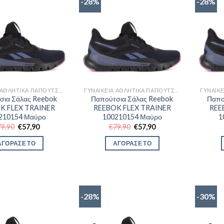
-28%
-28%
ΓΥΝΑΙΚΕΊΑ ΑΘΛΗΤΙΚΆ ΠΑΠΟΎΤΣΙΑ TRAINNING
ΓΥΝΑΙΚΕΊΑ ΑΘΛΗΤΙΚΆ ΠΑΠΟΎΤΣΙΑ TRAINNING
σια Σάλας Reebok
Παπούτσια Σάλας Reebok
Παπο
K FLEX TRAINER
REEBOK FLEX TRAINER
REE
210154 Μαύρο
100210154 Μαύρο
1
Original
Η
Original
Η
79,90
€
57,90
€
79,90
€
57,90
price
τρέχουσα
price
τρέχουσα
was:
τιμή
was:
τιμή
ΑΓΟΡΑΣΕ ΤΟ
ΑΓΟΡΑΣΕ ΤΟ
€79,90.
είναι:
€79,90.
είναι:
€57,90.
€57,90.
-28%
-30%