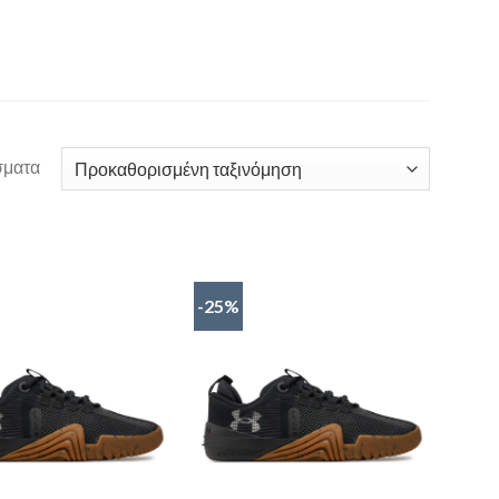
σματα
-25%