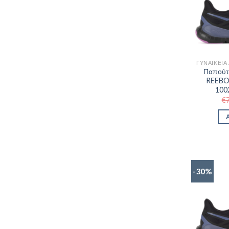
Παπούτ
REEBO
100
€
-30%