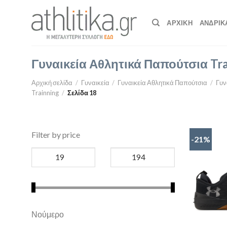
Skip
to
ΑΡΧΙΚΉ
ΑΝΔΡΙΚ
content
Γυναικεία Αθλητικά Παπούτσια Tra
Αρχική σελίδα
/
Γυναικεία
/
Γυναικεία Αθλητικά Παπούτσια
/
Γυν
Trainning
/
Σελίδα 18
Filter by price
-21%
Νούμερο