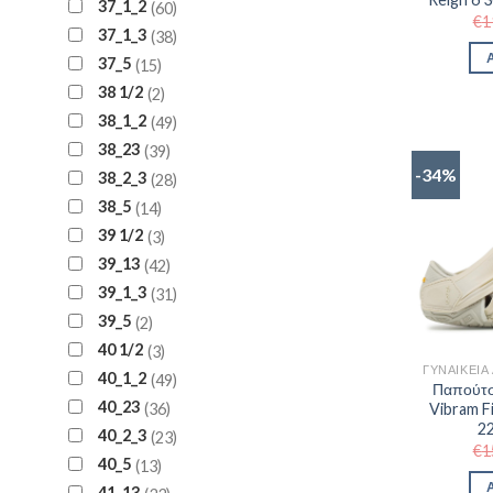
37_1_2
60
€
1
37_1_3
38
37_5
15
38 1/2
2
38_1_2
49
38_23
39
-34%
38_2_3
28
38_5
14
39 1/2
3
39_13
42
39_1_3
31
39_5
2
40 1/2
3
40_1_2
49
Παπούτσ
40_23
36
Vibram F
2
40_2_3
23
€
1
40_5
13
41_13