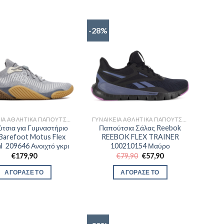
-28%
ΓΥΝΑΙΚΕΊΑ ΑΘΛΗΤΙΚΆ ΠΑΠΟΎΤΣΙΑ TRAINNING
ΓΥΝΑΙΚΕΊΑ ΑΘΛΗΤΙΚΆ ΠΑΠΟΎΤΣΙΑ TRAINNING
τσια για Γυμναστήριο
Παπούτσια Σάλας Reebok
Barefoot Motus Flex
REEBOK FLEX TRAINER
l 209646 Ανοιχτό γκρι
100210154 Μαύρο
Original
Η
€
179,90
€
79,90
€
57,90
price
τρέχουσα
was:
τιμή
ΑΓΟΡΑΣΕ ΤΟ
ΑΓΟΡΑΣΕ ΤΟ
€79,90.
είναι:
€57,90.