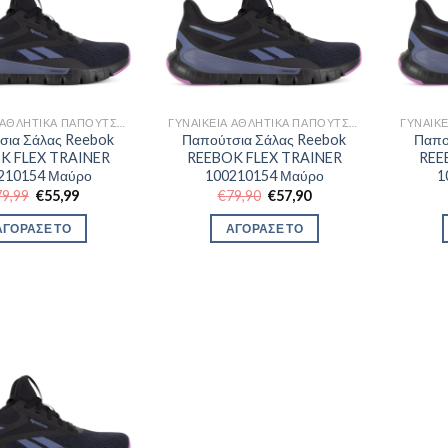
ΓΥΝΑΙΚΕΊΑ ΑΘΛΗΤΙΚΆ ΠΑΠΟΎΤΣΙΑ TRAINNING
ΓΥΝΑΙΚΕΊΑ ΑΘΛΗΤΙΚΆ ΠΑΠΟΎΤΣΙΑ TRAINNING
σια Σάλας Reebok
Παπούτσια Σάλας Reebok
Παπο
K FLEX TRAINER
REEBOK FLEX TRAINER
REE
210154 Μαύρο
100210154 Μαύρο
1
Original
Η
Original
Η
79,99
€
55,99
€
79,90
€
57,90
price
τρέχουσα
price
τρέχουσα
was:
τιμή
was:
τιμή
ΑΓΟΡΑΣΕ ΤΟ
ΑΓΟΡΑΣΕ ΤΟ
€79,99.
είναι:
€79,90.
είναι:
€55,99.
€57,90.