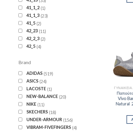
33
41_1_2
1
41_1_3
23
41_5
2
42_23
11
42_2_3
2
42_5
4
Brand
ADIDAS
519
ASICS
24
LACOSTE
1
Παπούτσ
NEW-BALANCE
20
Vivo Ba
Natural 
NIKE
11
SKECHERS
18
UNDER-ARMOUR
156
VIBRAM-FIVEFINGERS
4