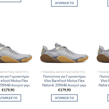
€150,00.
είναι:
was:
τιμή
ΑΓΟΡΑΣΕ ΤΟ
€98,90.
€150,00.
είναι:
€118,90.
ΓΥΝΑΙΚΕΊΑ ΑΘΛΗΤΙΚΆ ΠΑΠΟΎΤΣΙΑ TRAINNING
ΓΥΝΑΙΚΕΊΑ ΑΘΛΗΤΙΚΆ ΠΑΠΟΎΤΣΙΑ TRAINNING
ια για Γυμναστήριο
Παπούτσια για Γυμναστήριο
Παπού
refoot Motus Flex
Vivo Barefoot Motus Flex
Vivo 
209646 Ανοιχτό γκρι
Natural 209646 Ανοιχτό γκρι
Natura
€
179,90
€
179,90
ΑΓΟΡΑΣΕ ΤΟ
ΑΓΟΡΑΣΕ ΤΟ