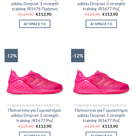
adidas Dropset 3 strength
adidas Dropset 3 strength
training JR1676 Πράσινο
training JR1677 Ροζ
Original
Η
Original
Η
€
129,90
€
113,90
€
129,90
€
113,90
price
τρέχουσα
price
τρέχουσα
was:
τιμή
was:
τιμή
ΑΓΟΡΑΣΕ ΤΟ
ΑΓΟΡΑΣΕ ΤΟ
€129,90.
είναι:
€129,90.
είναι:
€113,90.
€113,90.
-12%
-12%
ΓΥΝΑΙΚΕΊΑ ΑΘΛΗΤΙΚΆ ΠΑΠΟΎΤΣΙΑ TRAINNING
ΓΥΝΑΙΚΕΊΑ ΑΘΛΗΤΙΚΆ ΠΑΠΟΎΤΣΙΑ TRAINNING
Παπούτσια για Γυμναστήριο
Παπούτσια για Γυμναστήριο
adidas Dropset 3 strength
adidas Dropset 3 strength
training JR1677 Ροζ
training JR1677 Ροζ
Original
Η
Original
Η
€
129,90
€
113,90
€
129,90
€
113,90
price
τρέχουσα
price
τρέχουσα
was:
τιμή
was:
τιμή
ΑΓΟΡΑΣΕ ΤΟ
ΑΓΟΡΑΣΕ ΤΟ