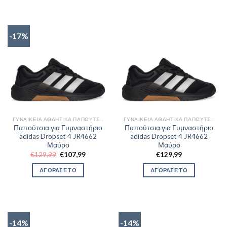
-17%
ΓΥΝΑΙΚΕΊΑ ΑΘΛΗΤΙΚΆ ΠΑΠΟΎΤΣΙΑ TRAINNING
ΓΥΝΑΙΚΕΊΑ ΑΘΛΗΤΙΚΆ ΠΑΠΟΎΤΣΙΑ TRAINNING
Παπούτσια για Γυμναστήριο
Παπούτσια για Γυμναστήριο
adidas Dropset 4 JR4662
adidas Dropset 4 JR4662
Μαύρο
Μαύρο
Original
Η
€
129,99
€
107,99
€
129,99
price
τρέχουσα
was:
τιμή
ΑΓΟΡΑΣΕ ΤΟ
ΑΓΟΡΑΣΕ ΤΟ
€129,99.
είναι:
€107,99.
-14%
-14%