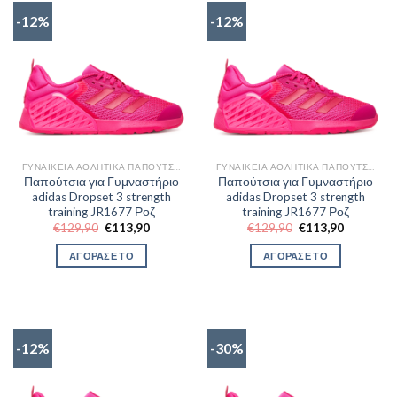
-12%
-12%
ΓΥΝΑΙΚΕΊΑ ΑΘΛΗΤΙΚΆ ΠΑΠΟΎΤΣΙΑ TRAINNING
ΓΥΝΑΙΚΕΊΑ ΑΘΛΗΤΙΚΆ ΠΑΠΟΎΤΣΙΑ TRAINNING
Παπούτσια για Γυμναστήριο
Παπούτσια για Γυμναστήριο
adidas Dropset 3 strength
adidas Dropset 3 strength
training JR1677 Ροζ
training JR1677 Ροζ
Original
Η
Original
Η
€
129,90
€
113,90
€
129,90
€
113,90
price
τρέχουσα
price
τρέχουσα
was:
τιμή
was:
τιμή
ΑΓΟΡΑΣΕ ΤΟ
ΑΓΟΡΑΣΕ ΤΟ
€129,90.
είναι:
€129,90.
είναι:
€113,90.
€113,90.
-12%
-30%