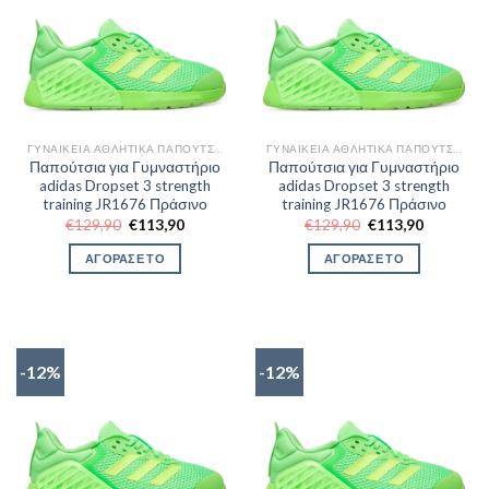
ΓΥΝΑΙΚΕΊΑ ΑΘΛΗΤΙΚΆ ΠΑΠΟΎΤΣΙΑ TRAINNING
ΓΥΝΑΙΚΕΊΑ ΑΘΛΗΤΙΚΆ ΠΑΠΟΎΤΣΙΑ TRAINNING
Παπούτσια για Γυμναστήριο
Παπούτσια για Γυμναστήριο
adidas Dropset 3 strength
adidas Dropset 3 strength
training JR1676 Πράσινο
training JR1676 Πράσινο
Original
Η
Original
Η
€
129,90
€
113,90
€
129,90
€
113,90
price
τρέχουσα
price
τρέχουσα
was:
τιμή
was:
τιμή
ΑΓΟΡΑΣΕ ΤΟ
ΑΓΟΡΑΣΕ ΤΟ
€129,90.
είναι:
€129,90.
είναι:
€113,90.
€113,90.
-12%
-12%