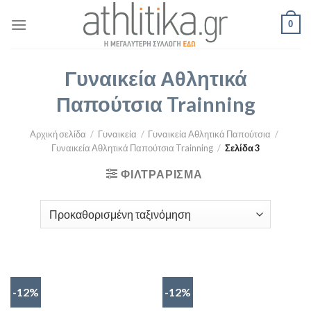
Skip
0
to
content
Γυναικεία Αθλητικά
Παπούτσια Trainning
Αρχική σελίδα
/
Γυναικεία
/
Γυναικεία Αθλητικά Παπούτσια
/
Γυναικεία Αθλητικά Παπούτσια Trainning
/
Σελίδα 3
ΦΙΛΤΡΆΡΙΣΜΑ
-12%
-12%