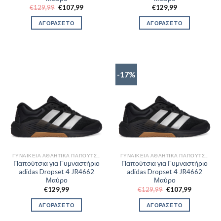
Original
Η
€
129,99
€
107,99
€
129,99
price
τρέχουσα
was:
τιμή
ΑΓΟΡΑΣΕ ΤΟ
ΑΓΟΡΑΣΕ ΤΟ
€129,99.
είναι:
€107,99.
-17%
ΓΥΝΑΙΚΕΊΑ ΑΘΛΗΤΙΚΆ ΠΑΠΟΎΤΣΙΑ TRAINNING
ΓΥΝΑΙΚΕΊΑ ΑΘΛΗΤΙΚΆ ΠΑΠΟΎΤΣΙΑ TRAINNING
Παπούτσια για Γυμναστήριο
Παπούτσια για Γυμναστήριο
adidas Dropset 4 JR4662
adidas Dropset 4 JR4662
Μαύρο
Μαύρο
Original
Η
€
129,99
€
129,99
€
107,99
price
τρέχουσα
was:
τιμή
ΑΓΟΡΑΣΕ ΤΟ
ΑΓΟΡΑΣΕ ΤΟ
€129,99.
είναι:
€107,99.