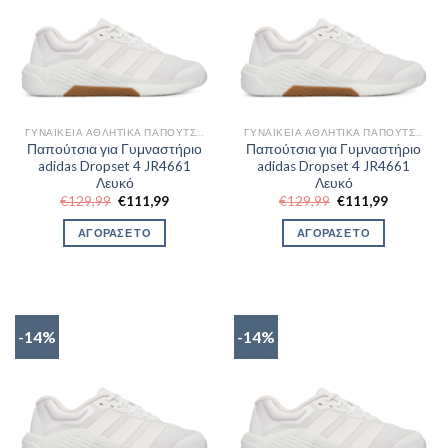
ΓΥΝΑΙΚΕΊΑ ΑΘΛΗΤΙΚΆ ΠΑΠΟΎΤΣΙΑ TRAINNING
ΓΥΝΑΙΚΕΊΑ ΑΘΛΗΤΙΚΆ ΠΑΠΟΎΤΣΙΑ TRAINNING
Παπούτσια για Γυμναστήριο
Παπούτσια για Γυμναστήριο
adidas Dropset 4 JR4661
adidas Dropset 4 JR4661
Λευκό
Λευκό
Original
Η
Original
Η
€
129,99
€
111,99
€
129,99
€
111,99
price
τρέχουσα
price
τρέχουσα
was:
τιμή
was:
τιμή
ΑΓΟΡΑΣΕ ΤΟ
ΑΓΟΡΑΣΕ ΤΟ
€129,99.
είναι:
€129,99.
είναι:
€111,99.
€111,99.
-14%
-14%