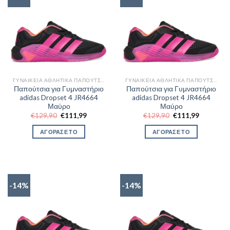
ΓΥΝΑΙΚΕΊΑ ΑΘΛΗΤΙΚΆ ΠΑΠΟΎΤΣΙΑ TRAINNING
ΓΥΝΑΙΚΕΊΑ ΑΘΛΗΤΙΚΆ ΠΑΠΟΎΤΣΙΑ TRAINNING
Παπούτσια για Γυμναστήριο
Παπούτσια για Γυμναστήριο
adidas Dropset 4 JR4664
adidas Dropset 4 JR4664
Μαύρο
Μαύρο
Original
Η
Original
Η
€
129,90
€
111,99
€
129,90
€
111,99
price
τρέχουσα
price
τρέχουσα
was:
τιμή
was:
τιμή
ΑΓΟΡΑΣΕ ΤΟ
ΑΓΟΡΑΣΕ ΤΟ
€129,90.
είναι:
€129,90.
είναι:
€111,99.
€111,99.
-14%
-14%