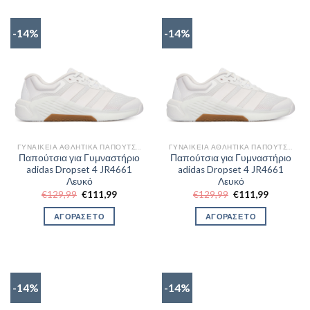
-14%
-14%
ΓΥΝΑΙΚΕΊΑ ΑΘΛΗΤΙΚΆ ΠΑΠΟΎΤΣΙΑ TRAINNING
ΓΥΝΑΙΚΕΊΑ ΑΘΛΗΤΙΚΆ ΠΑΠΟΎΤΣΙΑ TRAINNING
Παπούτσια για Γυμναστήριο
Παπούτσια για Γυμναστήριο
adidas Dropset 4 JR4661
adidas Dropset 4 JR4661
Λευκό
Λευκό
Original
Η
Original
Η
€
129,99
€
111,99
€
129,99
€
111,99
price
τρέχουσα
price
τρέχουσα
was:
τιμή
was:
τιμή
ΑΓΟΡΑΣΕ ΤΟ
ΑΓΟΡΑΣΕ ΤΟ
€129,99.
είναι:
€129,99.
είναι:
€111,99.
€111,99.
-14%
-14%