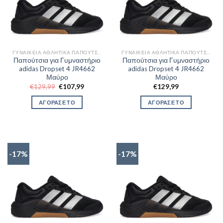
ΓΥΝΑΙΚΕΊΑ ΑΘΛΗΤΙΚΆ ΠΑΠΟΎΤΣΙΑ TRAINNING
ΓΥΝΑΙΚΕΊΑ ΑΘΛΗΤΙΚΆ ΠΑΠΟΎΤΣΙΑ TRAINNING
Παπούτσια για Γυμναστήριο
Παπούτσια για Γυμναστήριο
adidas Dropset 4 JR4662
adidas Dropset 4 JR4662
Μαύρο
Μαύρο
Original
Η
€
129,99
€
107,99
€
129,99
price
τρέχουσα
was:
τιμή
ΑΓΟΡΑΣΕ ΤΟ
ΑΓΟΡΑΣΕ ΤΟ
€129,99.
είναι:
€107,99.
-17%
-17%