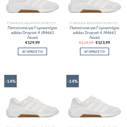
ΓΥΝΑΙΚΕΊΑ ΑΘΛΗΤΙΚΆ ΠΑΠΟΎΤΣΙΑ TRAINNING
ΓΥΝΑΙΚΕΊΑ ΑΘΛΗΤΙΚΆ ΠΑΠΟΎΤΣΙΑ TRAINNING
Παπούτσια για Γυμναστήριο
Παπούτσια για Γυμναστήριο
adidas Dropset 4 JR4661
adidas Dropset 4 JR4661
Λευκό
Λευκό
Original
Η
€
129,99
€
129,99
€
123,99
price
τρέχουσα
was:
τιμή
ΑΓΟΡΑΣΕ ΤΟ
ΑΓΟΡΑΣΕ ΤΟ
€129,99.
είναι:
€123,99.
-14%
-14%