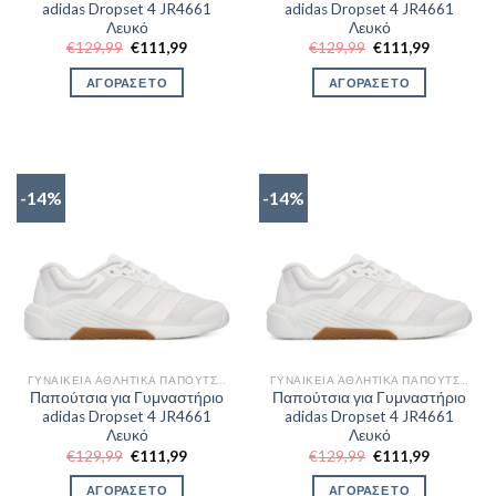
adidas Dropset 4 JR4661
adidas Dropset 4 JR4661
Λευκό
Λευκό
Original
Η
Original
Η
€
129,99
€
111,99
€
129,99
€
111,99
price
τρέχουσα
price
τρέχουσα
was:
τιμή
was:
τιμή
ΑΓΟΡΑΣΕ ΤΟ
ΑΓΟΡΑΣΕ ΤΟ
€129,99.
είναι:
€129,99.
είναι:
€111,99.
€111,99.
-14%
-14%
ΓΥΝΑΙΚΕΊΑ ΑΘΛΗΤΙΚΆ ΠΑΠΟΎΤΣΙΑ TRAINNING
ΓΥΝΑΙΚΕΊΑ ΑΘΛΗΤΙΚΆ ΠΑΠΟΎΤΣΙΑ TRAINNING
Παπούτσια για Γυμναστήριο
Παπούτσια για Γυμναστήριο
adidas Dropset 4 JR4661
adidas Dropset 4 JR4661
Λευκό
Λευκό
Original
Η
Original
Η
€
129,99
€
111,99
€
129,99
€
111,99
price
τρέχουσα
price
τρέχουσα
was:
τιμή
was:
τιμή
ΑΓΟΡΑΣΕ ΤΟ
ΑΓΟΡΑΣΕ ΤΟ