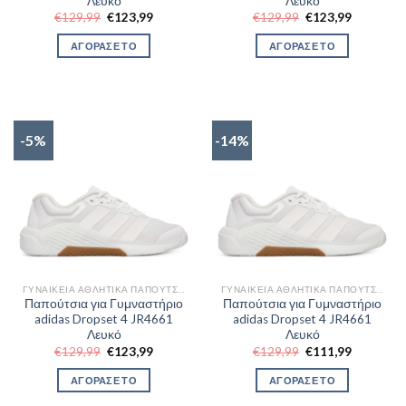
Λευκό
Λευκό
Original
Η
Original
Η
€
129,99
€
123,99
€
129,99
€
123,99
price
τρέχουσα
price
τρέχουσα
was:
τιμή
was:
τιμή
ΑΓΟΡΑΣΕ ΤΟ
ΑΓΟΡΑΣΕ ΤΟ
€129,99.
είναι:
€129,99.
είναι:
€123,99.
€123,99.
-5%
-14%
ΓΥΝΑΙΚΕΊΑ ΑΘΛΗΤΙΚΆ ΠΑΠΟΎΤΣΙΑ TRAINNING
ΓΥΝΑΙΚΕΊΑ ΑΘΛΗΤΙΚΆ ΠΑΠΟΎΤΣΙΑ TRAINNING
Παπούτσια για Γυμναστήριο
Παπούτσια για Γυμναστήριο
adidas Dropset 4 JR4661
adidas Dropset 4 JR4661
Λευκό
Λευκό
Original
Η
Original
Η
€
129,99
€
123,99
€
129,99
€
111,99
price
τρέχουσα
price
τρέχουσα
was:
τιμή
was:
τιμή
ΑΓΟΡΑΣΕ ΤΟ
ΑΓΟΡΑΣΕ ΤΟ
€129,99.
είναι:
€129,99.
είναι:
€123,99.
€111,99.