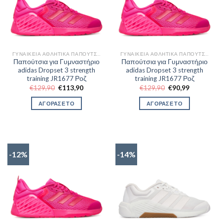
ΓΥΝΑΙΚΕΊΑ ΑΘΛΗΤΙΚΆ ΠΑΠΟΎΤΣΙΑ TRAINNING
ΓΥΝΑΙΚΕΊΑ ΑΘΛΗΤΙΚΆ ΠΑΠΟΎΤΣΙΑ TRAINNING
Παπούτσια για Γυμναστήριο
Παπούτσια για Γυμναστήριο
adidas Dropset 3 strength
adidas Dropset 3 strength
training JR1677 Ροζ
training JR1677 Ροζ
Original
Η
Original
Η
€
129,90
€
113,90
€
129,90
€
90,99
price
τρέχουσα
price
τρέχουσα
was:
τιμή
was:
τιμή
ΑΓΟΡΑΣΕ ΤΟ
ΑΓΟΡΑΣΕ ΤΟ
€129,90.
είναι:
€129,90.
είναι:
€113,90.
€90,99.
-12%
-14%