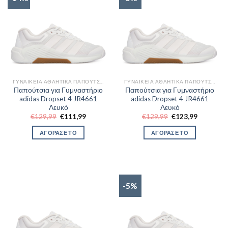
ΓΥΝΑΙΚΕΊΑ ΑΘΛΗΤΙΚΆ ΠΑΠΟΎΤΣΙΑ TRAINNING
ΓΥΝΑΙΚΕΊΑ ΑΘΛΗΤΙΚΆ ΠΑΠΟΎΤΣΙΑ TRAINNING
Παπούτσια για Γυμναστήριο
Παπούτσια για Γυμναστήριο
adidas Dropset 4 JR4661
adidas Dropset 4 JR4661
Λευκό
Λευκό
Original
Η
Original
Η
€
129,99
€
111,99
€
129,99
€
123,99
price
τρέχουσα
price
τρέχουσα
was:
τιμή
was:
τιμή
ΑΓΟΡΑΣΕ ΤΟ
ΑΓΟΡΑΣΕ ΤΟ
€129,99.
είναι:
€129,99.
είναι:
€111,99.
€123,99.
-5%