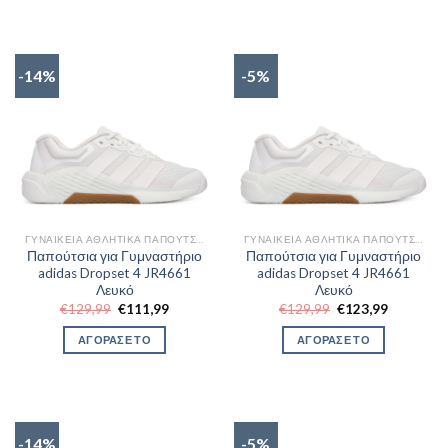
-14%
-5%
ΓΥΝΑΙΚΕΊΑ ΑΘΛΗΤΙΚΆ ΠΑΠΟΎΤΣΙΑ TRAINNING
ΓΥΝΑΙΚΕΊΑ ΑΘΛΗΤΙΚΆ ΠΑΠΟΎΤΣΙΑ TRAINNING
Παπούτσια για Γυμναστήριο
Παπούτσια για Γυμναστήριο
adidas Dropset 4 JR4661
adidas Dropset 4 JR4661
Λευκό
Λευκό
Original
Η
Original
Η
€
129,99
€
111,99
€
129,99
€
123,99
price
τρέχουσα
price
τρέχουσα
was:
τιμή
was:
τιμή
ΑΓΟΡΑΣΕ ΤΟ
ΑΓΟΡΑΣΕ ΤΟ
€129,99.
είναι:
€129,99.
είναι:
€111,99.
€123,99.
-14%
-5%