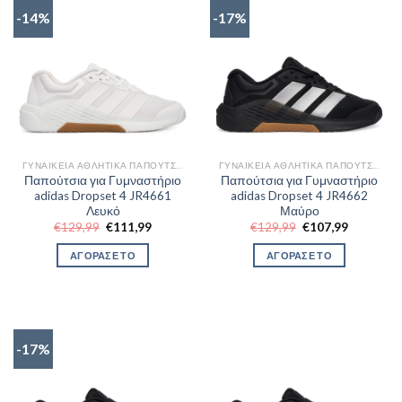
-14%
-17%
ΓΥΝΑΙΚΕΊΑ ΑΘΛΗΤΙΚΆ ΠΑΠΟΎΤΣΙΑ TRAINNING
ΓΥΝΑΙΚΕΊΑ ΑΘΛΗΤΙΚΆ ΠΑΠΟΎΤΣΙΑ TRAINNING
Παπούτσια για Γυμναστήριο
Παπούτσια για Γυμναστήριο
adidas Dropset 4 JR4661
adidas Dropset 4 JR4662
Λευκό
Μαύρο
Original
Η
Original
Η
€
129,99
€
111,99
€
129,99
€
107,99
price
τρέχουσα
price
τρέχουσα
was:
τιμή
was:
τιμή
ΑΓΟΡΑΣΕ ΤΟ
ΑΓΟΡΑΣΕ ΤΟ
€129,99.
είναι:
€129,99.
είναι:
€111,99.
€107,99.
-17%