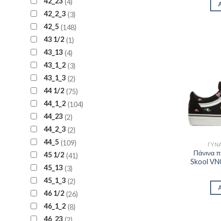
42_23
4
42_2_3
3
42_5
148
43 1/2
1
43_13
4
43_1_2
3
43_1_3
2
44 1/2
75
44_1_2
104
44_23
2
44_2_3
2
44_5
109
ΓΥΝΑ
Πάνινα 
45 1/2
41
Skool V
45_13
3
45_1_3
2
46 1/2
26
46_1_2
8
46_23
2