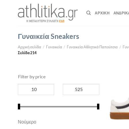
Skip
to
ΑΡΧΙΚΉ
ΑΝΔΡΙΚ
content
Γυναικεία Sneakers
Αρχική σελίδα
/
Γυναικεία
/
Γυναικεία Αθλητικά Παπούτσια
/
Γυν
Σελίδα 214
Filter by price
Νούμερο