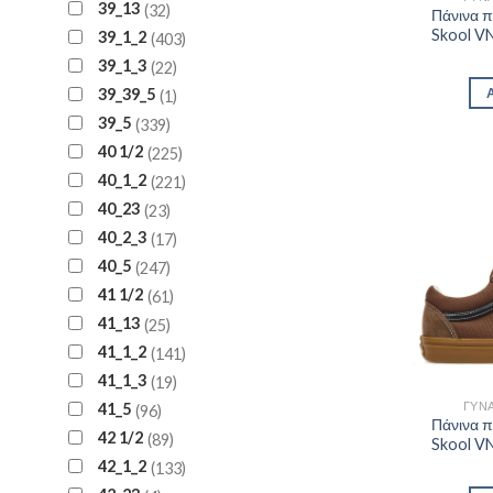
39_13
32
Πάνινα 
Skool V
39_1_2
403
39_1_3
22
39_39_5
1
39_5
339
40 1/2
225
40_1_2
221
40_23
23
40_2_3
17
40_5
247
41 1/2
61
41_13
25
41_1_2
141
41_1_3
19
ΓΥΝΑ
41_5
96
Πάνινα 
42 1/2
89
Skool V
42_1_2
133