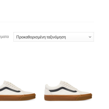
σματα