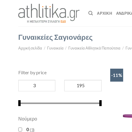
Skip
to
ΑΡΧΙΚΉ
ΑΝΔΡΙΚ
content
Γυναικείες Σαγιονάρες
Αρχική σελίδα
/
Γυναικεία
/
Γυναικεία Αθλητικά Παπούτσια
/
Γυν
Filter by price
-11%
Νούμερο
0
3