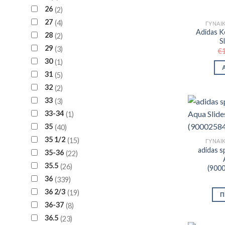
26
2
27
4
ΓΥΝΑΙ
Adidas K
28
2
S
29
3
€
30
1
31
5
32
2
33
3
33-34
1
35
40
35 1/2
15
ΓΥΝΑΙ
adidas s
35-36
22
35.5
26
(900
36
339
36 2/3
19
Π
36-37
8
36.5
23