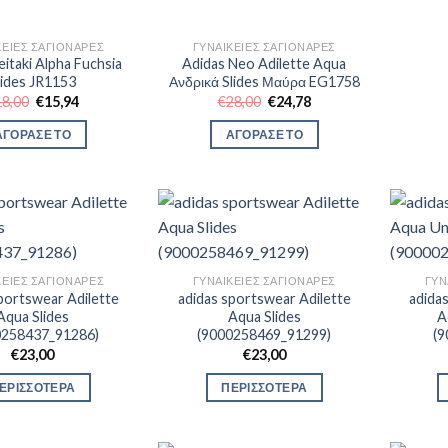
ΚΕΊΕΣ ΣΑΓΙΟΝΆΡΕΣ
ΓΥΝΑΙΚΕΊΕΣ ΣΑΓΙΟΝΆΡΕΣ
eitaki Alpha Fuchsia
Adidas Neo Adilette Aqua
lides JR1153
Ανδρικά Slides Μαύρα EG1758
Original
Η
Original
Η
18,00
€
15,94
€
28,00
€
24,78
price
τρέχουσα
price
τρέχουσα
was:
τιμή
was:
τιμή
ΑΓΟΡΑΣΕ ΤΟ
ΑΓΟΡΑΣΕ ΤΟ
€18,00.
είναι:
€28,00.
είναι:
€15,94.
€24,78.
ΚΕΊΕΣ ΣΑΓΙΟΝΆΡΕΣ
ΓΥΝΑΙΚΕΊΕΣ ΣΑΓΙΟΝΆΡΕΣ
ΓΥΝ
portswear Adilette
adidas sportswear Adilette
adida
Aqua Slides
Aqua Slides
A
0258437_91286)
(9000258469_91299)
(
€
23,00
€
23,00
ΕΡΙΣΣΟΤΕΡΑ
ΠΕΡΙΣΣΟΤΕΡΑ