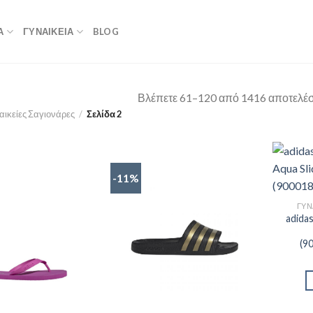
Α
ΓΥΝΑΙΚΕΙΑ
BLOG
Βλέπετε 61–120 από 1416 αποτελέ
αικείες Σαγιονάρες
/
Σελίδα 2
-11%
ΓΥΝ
adida
(9