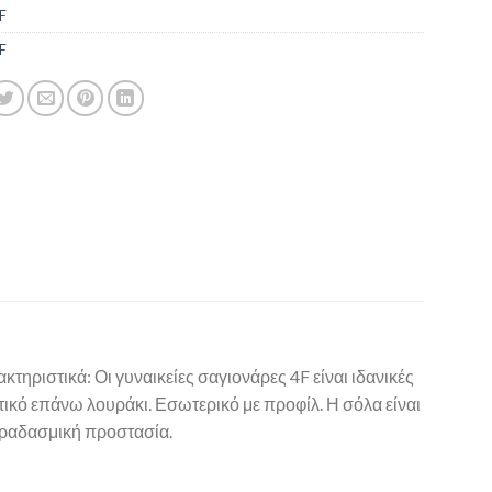
F
F
ριστικά: Οι γυναικείες σαγιονάρες 4F είναι ιδανικές
τικό επάνω λουράκι. Εσωτερικό με προφίλ. Η σόλα είναι
κραδασμική προστασία.