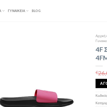
Α
ΓΥΝΑΙΚΕΙΑ
BLOG
Αρχική 
Γυναικε
4F 
4FM
26,
€
ΑΓ
Κωδικός
Κατηγορ