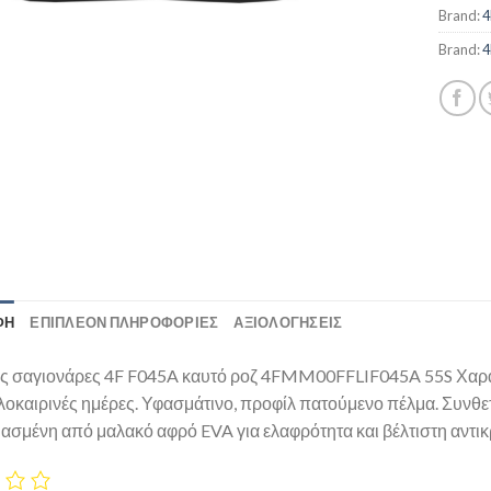
Brand:
4
Brand:
4
ΦΉ
ΕΠΙΠΛΈΟΝ ΠΛΗΡΟΦΟΡΊΕΣ
ΑΞΙΟΛΟΓΗΣΕΙΣ
ες σαγιονάρες 4F F045A καυτό ροζ 4FMM00FFLIF045A 55S Χαρακτη
καλοκαιρινές ημέρες. Υφασμάτινο, προφίλ πατούμενο πέλμα. Συνθε
ασμένη από μαλακό αφρό EVA για ελαφρότητα και βέλτιστη αντι