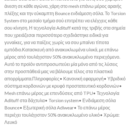
άνεση σε κάθε αγώνα, χάρη στο mesh επάνω μέρος αραιής
πλέξης και την εύκαμπτη Bounce ενδιάμεση σόλα. Το Torsion
System στο μεσαίο τμήμα σού επιτρέπει να ελέγχεις κάθε
σου κίνηση. Η τεχνολογία Adituff κατά της τριβής στα σημεία
που χρειάζεσαι περισσότερο σχεδιάστηκε ειδικά για
γυναίκες, για να παίζεις χωρίς να σου μπαίνει τίποτα
εμπόδιο.Κατασκευή από ανακυκλωμένα υλικά, με επάνω
μέρος από τουλάχιστον 50% ανακυκλωμένο περιεχόμενο.
Αυτό το προϊόν αντιπροσωπεύει μία μόνο από τις λύσεις
στην προσπάθειά μας να βάλουμε τέλος στα πλαστικά
απορρίμματα.Πληροφορίες• Κανονική εφαρμογή• Υβριδικό
σύστημα κορδονιών με κρυφό προστατευτικό κορδονιών•
Mesh επάνω μέρος με επενδύσεις από TPU• Τεχνολογία
Adituff στα δάχτυλα• Torsion system• Ενδιάμεση σόλα
Bounce• Εξωτερική σόλα Adiwear• Το επάνω μέρος
περιέχει τουλάχιστον 50% ανακυκλωμένο υλικό• Χρώμα:
Λευκό