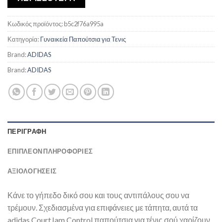
Κωδικός προϊόντος:
b5c2f76a995a
Κατηγορία:
Γυναικεία Παπούτσια για Τενις
Brand:
ADIDAS
Brand:
ADIDAS
ΠΕΡΙΓΡΑΦΉ
ΕΠΙΠΛΈΟΝ ΠΛΗΡΟΦΟΡΊΕΣ
ΑΞΙΟΛΟΓΗΣΕΙΣ
Κάνε το γήπεδο δικό σου και τους αντιπάλους σου να
τρέμουν. Σχεδιασμένα για επιφάνειες με τάπητα, αυτά τα
adidas CourtJam Control παπούτσια για τένις σού χαρίζουν