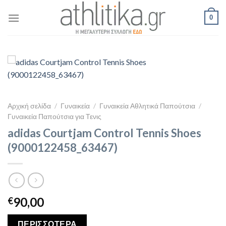
Skip
0
to
content
Αρχική σελίδα
/
Γυναικεία
/
Γυναικεία Αθλητικά Παπούτσια
/
Γυναικεία Παπούτσια για Τενις
adidas Courtjam Control Tennis Shoes
(9000122458_63467)
90,00
€
ΠΕΡΙΣΣΟΤΕΡΑ