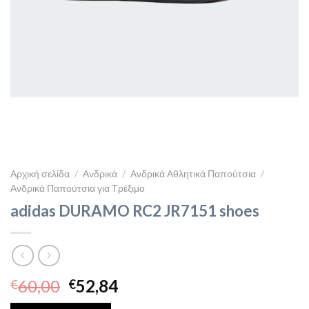
Αρχική σελίδα
/
Ανδρικά
/
Ανδρικά Αθλητικά Παπούτσια
/
Ανδρικά Παπούτσια για Τρέξιμο
adidas DURAMO RC2 JR7151 shoes
Original
Η
60,00
52,84
€
€
price
τρέχουσα