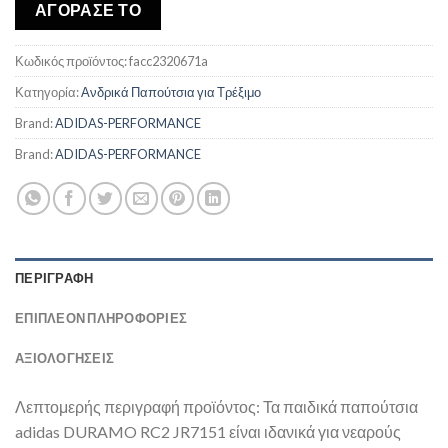
was:
τιμή
ΑΓΟΡΑΣΕ ΤΟ
€60,00.
είναι:
€52,84.
Κωδικός προϊόντος:
facc2320671a
Κατηγορία:
Ανδρικά Παπούτσια για Τρέξιμο
Brand:
ADIDAS-PERFORMANCE
Brand:
ADIDAS-PERFORMANCE
ΠΕΡΙΓΡΑΦΉ
ΕΠΙΠΛΈΟΝ ΠΛΗΡΟΦΟΡΊΕΣ
ΑΞΙΟΛΟΓΗΣΕΙΣ
Λεπτομερής περιγραφή προϊόντος: Τα παιδικά παπούτσια
adidas DURAMO RC2 JR7151 είναι ιδανικά για νεαρούς