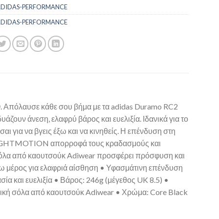
DIDAS-PERFORMANCE
DIDAS-PERFORMANCE
λαυσε κάθε σου βήμα με τα adidas Duramo RC2
άζουν άνεση, ελαφρύ βάρος και ευελιξία. Ιδανικά για το
αι για να βγεις έξω και να κινηθείς. Η επένδυση στη
λα LIGHTMOTION απορροφά τους κραδασμούς και
σόλα από καουτσούκ Adiwear προσφέρει πρόσφυση και
νω μέρος για ελαφριά αίσθηση • Υφασμάτινη επένδυση
 και ευελιξία • Βάρος: 246g (μέγεθος UK 8.5) •
ρική σόλα από καουτσούκ Adiwear • Χρώμα: Core Black