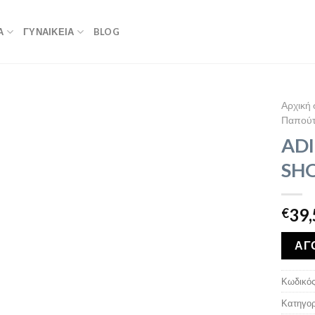
Α
ΓΥΝΑΙΚΕΙΑ
BLOG
Αρχική 
Παπούτσ
AD
SH
39,
€
ΑΓ
Κωδικός
Κατηγορ