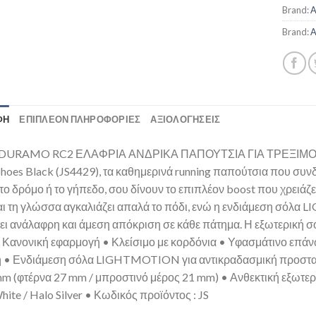
Brand:
A
Brand:
A
ΦΉ
ΕΠΙΠΛΈΟΝ ΠΛΗΡΟΦΟΡΊΕΣ
ΑΞΙΟΛΟΓΗΣΕΙΣ
DURAMO RC2 ΕΛΑΦΡΙΑ ΑΝΔΡΙΚΑ ΠΑΠΟΥΤΣΙΑ ΓΙΑ ΤΡΕΞΙΜΟ. Από
hoes Black (JS4429), τα καθημερινά running παπούτσια που συνδυ
το δρόμο ή το γήπεδο, σου δίνουν το επιπλέον boost που χρειάζεσ
αι τη γλώσσα αγκαλιάζει απαλά το πόδι, ενώ η ενδιάμεση σό
ι ανάλαφρη και άμεση απόκριση σε κάθε πάτημα. Η εξωτερική 
• Κανονική εφαρμογή • Κλείσιμο με κορδόνια • Υφασμάτινο επά
η • Ενδιάμεση σόλα LIGHTMOTION για αντικραδασμική προστασία
mm (φτέρνα 27 mm / μπροστινό μέρος 21 mm) • Ανθεκτική εξωτε
hite / Halo Silver • Κωδικός προϊόντος : JS