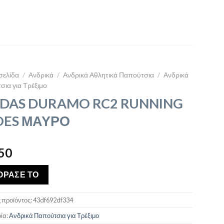
σελίδα
/
Ανδρικά
/
Ανδρικά Αθλητικά Παπούτσια
/
Ανδρικά
ια για Τρέξιμο
IDAS DURAMO RC2 RUNNING
OES ΜΑΥΡΟ
50
ΟΡΑΣΕ ΤΟ
 προϊόντος:
43df692df334
ία:
Ανδρικά Παπούτσια για Τρέξιμο