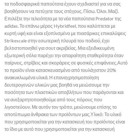
τα ποδοσφαιρικά παπούτσια έχουν σχεδιαστεί για να σας
βοηθήσουν να πετύχετε τους στόχους. Πίσω. Όλοι. Μαζί.
Επιλέξτε την τελειότητα με τα νέα παπούτσια Predator της
adidas. Το επάνω μέρος Hybridfeel, που καλύπτεται με
κυρτή υφή και είναι εξοπλισμένο με πιασάρικες επικαλύψεις
Strikescale στην εσωτερική πλευρά του ποδιού, έχει
βελτιστοποιηθεί για σουτ ακριβείας. Μια εξειδικευμένη
εξωτερική σόλα παρέχει την απαραίτητη σταθερότητα όταν
παίρνεις, στρίβεις και σκοράρεις σε φυσικές επιφάνειες.Αυτό
το προϊόν είναι κατασκευασμένο από τουλάχιστον 20%
ανακυκλωμένα υλικά. Η επαναχρησιμοποίηση
δευτερογενών υλικών μας βοηθά να μειώσουμε την
ποσότητα των πλαστικών αποβλήτων που παράγονται και
να ανεξαρτητοποιηθούμε από τους πόρους που
λιγοστεύουν. Με αυτόν τον τρόπο, μειώνουμε επίσης το
αποτύπωμα άνθρακα των προϊόντων μας.Υλικό: Το υλικό
που χρησιμοποιείται για την κατασκευή του προϊόντος είναι
το ίδιο με αυτό που χρησιμοποιείται για την κατασκευή