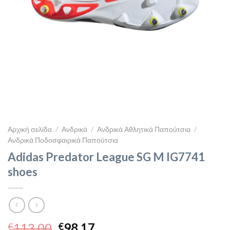
Αρχική σελίδα
/
Ανδρικά
/
Ανδρικά Αθλητικά Παπούτσια
/
Ανδρικά Ποδοσφαιρικά Παπούτσια
Adidas Predator League SG M IG7741
shoes
Original
Η
113,00
98,17
€
€