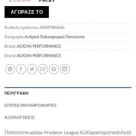
price
τρέχουσα
was:
τιμή
ΑΓΟΡΑΣΕ ΤΟ
€113,00.
είναι:
€98,17.
Κωδικός προϊόντος:
d06095bfd66b
Κατηγορία:
Ανδρικά Ποδοσφαιρικά Παπούτσια
Brand:
ADIDAS-PERFORMANCE
Brand:
ADIDAS-PERFORMANCE
ΠΕΡΙΓΡΑΦΉ
ΕΠΙΠΛΈΟΝ ΠΛΗΡΟΦΟΡΊΕΣ
ΑΞΙΟΛΟΓΗΣΕΙΣ
Παπούτσια adidas Predator League SGΧαρακτηριστικά:Αυτά