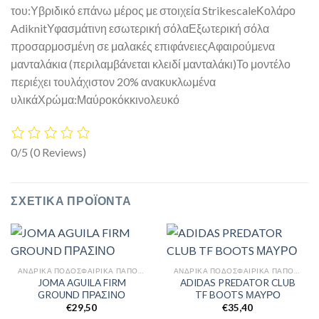
του:Υβριδικό επάνω μέρος με στοιχεία StrikescaleΚολάρο
AdiknitΥφασμάτινη εσωτερική σόλαΕξωτερική σόλα
προσαρμοσμένη σε μαλακές επιφάνειεςΑφαιρούμενα
μανταλάκια (περιλαμβάνεται κλειδί μανταλάκι)Το μοντέλο
περιέχει τουλάχιστον 20% ανακυκλωμένα
υλικάΧρώμα:Μαύροκόκκινολευκό
0/5
(0 Reviews)
ΣΧΕΤΙΚΆ ΠΡΟΪΌΝΤΑ
ΑΝΔΡΙΚΆ ΠΟΔΟΣΦΑΙΡΙΚΆ ΠΑΠΟΎΤΣΙΑ
ΑΝΔΡΙΚΆ ΠΟΔΟΣΦΑΙΡΙΚΆ ΠΑΠΟΎΤΣΙΑ
JOMA AGUILA FIRM
ADIDAS PREDATOR CLUB
GROUND ΠΡΑΣΙΝΟ
TF BOOTS ΜΑΥΡΟ
€
29,50
€
35,40