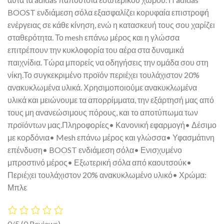
BOOST ενδιάμεση σόλα εξασφαλίζει κορυφαία επιστροφή
ενέργειας σε κάθε κίνηση, ενώ η κατασκευή τους σου χαρίζει
σταθερότητα. Το mesh επάνω μέρος και η γλώσσα
επιτρέπουν την κυκλοφορία του αέρα στα δυναμικά
παιχνίδια. Τώρα μπορείς να οδηγήσεις την ομάδα σου στη
νίκη.Το συγκεκριμένο προϊόν περιέχει τουλάχιστον 20%
ανακυκλωμένα υλικά. Χρησιμοποιούμε ανακυκλωμένα
υλικά και μειώνουμε τα απορρίμματα, την εξάρτησή μας από
τους μη ανανεώσιμους πόρους, και το αποτύπωμα των
προϊόντων μας.Πληροφορίες• Κανονική εφαρμογή• Δέσιμο
με κορδόνια• Mesh επάνω μέρος και γλώσσα• Υφασμάτινη
επένδυση• BOOST ενδιάμεση σόλα• Ενισχυμένο
μπροστινό μέρος• Εξωτερική σόλα από καουτσούκ•
Περιέχει τουλάχιστον 20% ανακυκλωμένο υλικό• Χρώμα:
Μπλε
0/5
(0 Reviews)