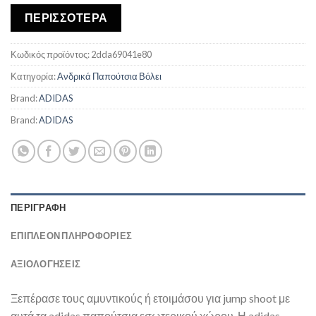
ΠΕΡΙΣΣΟΤΕΡΑ
Κωδικός προϊόντος:
2dda69041e80
Κατηγορία:
Ανδρικά Παπούτσια Βόλει
Brand:
ADIDAS
Brand:
ADIDAS
ΠΕΡΙΓΡΑΦΉ
ΕΠΙΠΛΈΟΝ ΠΛΗΡΟΦΟΡΊΕΣ
ΑΞΙΟΛΟΓΗΣΕΙΣ
Ξεπέρασε τους αμυντικούς ή ετοιμάσου για jump shoot με
αυτά τα adidas παπούτσια εσωτερικού χώρου. Η adidas