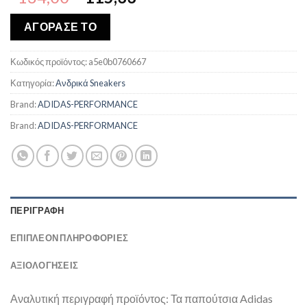
price
τρέχουσα
was:
τιμή
ΑΓΟΡΑΣΕ ΤΟ
€134,00.
είναι:
€115,33.
Κωδικός προϊόντος:
a5e0b0760667
Κατηγορία:
Ανδρικά Sneakers
Brand:
ADIDAS-PERFORMANCE
Brand:
ADIDAS-PERFORMANCE
ΠΕΡΙΓΡΑΦΉ
ΕΠΙΠΛΈΟΝ ΠΛΗΡΟΦΟΡΊΕΣ
ΑΞΙΟΛΟΓΗΣΕΙΣ
Αναλυτική περιγραφή προϊόντος: Τα παπούτσια Adidas