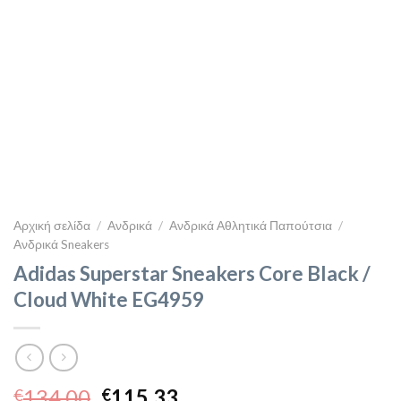
Αρχική σελίδα
/
Ανδρικά
/
Ανδρικά Αθλητικά Παπούτσια
/
Ανδρικά Sneakers
Adidas Superstar Sneakers Core Black /
Cloud White EG4959
Original
Η
134,00
115,33
€
€