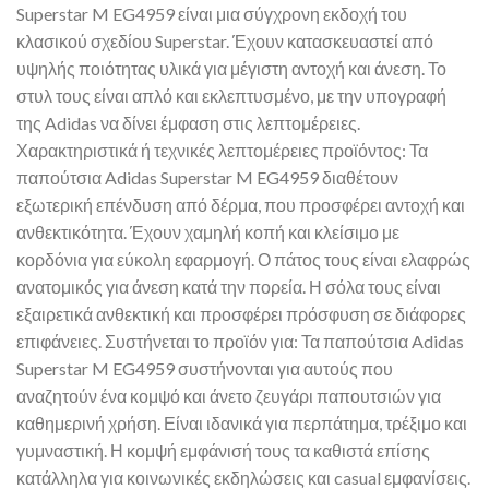
Superstar M EG4959 είναι μια σύγχρονη εκδοχή του
κλασικού σχεδίου Superstar. Έχουν κατασκευαστεί από
υψηλής ποιότητας υλικά για μέγιστη αντοχή και άνεση. Το
στυλ τους είναι απλό και εκλεπτυσμένο, με την υπογραφή
της Adidas να δίνει έμφαση στις λεπτομέρειες.
Χαρακτηριστικά ή τεχνικές λεπτομέρειες προϊόντος: Τα
παπούτσια Adidas Superstar M EG4959 διαθέτουν
εξωτερική επένδυση από δέρμα, που προσφέρει αντοχή και
ανθεκτικότητα. Έχουν χαμηλή κοπή και κλείσιμο με
κορδόνια για εύκολη εφαρμογή. Ο πάτος τους είναι ελαφρώς
ανατομικός για άνεση κατά την πορεία. Η σόλα τους είναι
εξαιρετικά ανθεκτική και προσφέρει πρόσφυση σε διάφορες
επιφάνειες. Συστήνεται το προϊόν για: Τα παπούτσια Adidas
Superstar M EG4959 συστήνονται για αυτούς που
αναζητούν ένα κομψό και άνετο ζευγάρι παπουτσιών για
καθημερινή χρήση. Είναι ιδανικά για περπάτημα, τρέξιμο και
γυμναστική. Η κομψή εμφάνισή τους τα καθιστά επίσης
κατάλληλα για κοινωνικές εκδηλώσεις και casual εμφανίσεις.