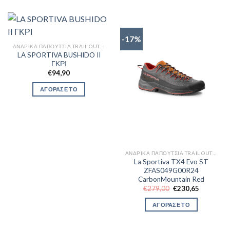
-17%
ΑΝΔΡΙΚΆ ΠΑΠΟΎΤΣΙΑ TRAIL OUTDOR
LA SPORTIVA BUSHIDO II
ΓΚΡΙ
€
94,90
ΑΓΟΡΑΣΕ ΤΟ
ΑΝΔΡΙΚΆ ΠΑΠΟΎΤΣΙΑ TRAIL OUTDOR
La Sportiva TX4 Evo ST
ZFAS049G00R24
CarbonMountain Red
Original
Η
€
279,00
€
230,65
price
τρέχουσα
was:
τιμή
ΑΓΟΡΑΣΕ ΤΟ
€279,00.
είναι:
€230,65.