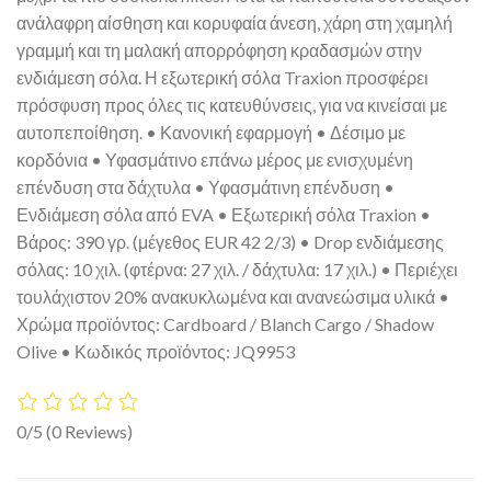
ανάλαφρη αίσθηση και κορυφαία άνεση, χάρη στη χαμηλή
γραμμή και τη μαλακή απορρόφηση κραδασμών στην
ενδιάμεση σόλα. Η εξωτερική σόλα Traxion προσφέρει
πρόσφυση προς όλες τις κατευθύνσεις, για να κινείσαι με
αυτοπεποίθηση. • Κανονική εφαρμογή • Δέσιμο με
κορδόνια • Υφασμάτινο επάνω μέρος με ενισχυμένη
επένδυση στα δάχτυλα • Υφασμάτινη επένδυση •
Ενδιάμεση σόλα από EVA • Εξωτερική σόλα Traxion •
Βάρος: 390 γρ. (μέγεθος EUR 42 2/3) • Drop ενδιάμεσης
σόλας: 10 χιλ. (φτέρνα: 27 χιλ. / δάχτυλα: 17 χιλ.) • Περιέχει
τουλάχιστον 20% ανακυκλωμένα και ανανεώσιμα υλικά •
Χρώμα προϊόντος: Cardboard / Blanch Cargo / Shadow
Olive • Κωδικός προϊόντος: JQ9953
0/5
(0 Reviews)