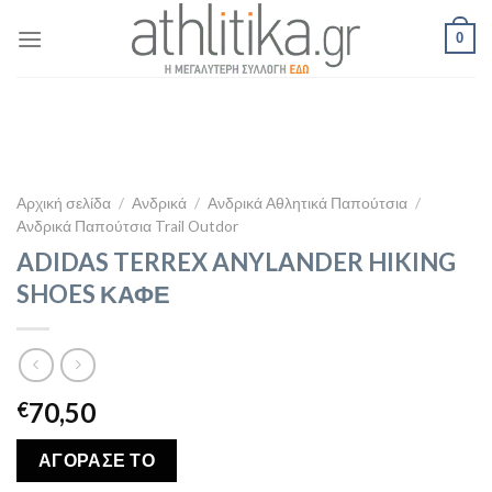
Skip
0
to
content
Αρχική σελίδα
/
Ανδρικά
/
Ανδρικά Αθλητικά Παπούτσια
/
Ανδρικά Παπούτσια Trail Outdor
ADIDAS TERREX ANYLANDER HIKING
SHOES ΚΑΦΕ
70,50
€
ΑΓΟΡΑΣΕ ΤΟ