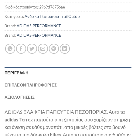
Κωδικός προϊόντος:
2969d76756ae
Κατηγορία:
Ανδρικά Παπούτσια Trail Outdor
Brand:
ADIDAS-PERFORMANCE
Brand:
ADIDAS-PERFORMANCE
ΠΕΡΙΓΡΑΦΉ
ΕΠΙΠΛΈΟΝ ΠΛΗΡΟΦΟΡΊΕΣ
ΑΞΙΟΛΟΓΗΣΕΙΣ
ADIDAS ΕΛΑΦΡΙΑ ΠΑΠΟΥΤΣΙΑ ΠΕΖΟΠΟΡΙΑΣ. Αυτά τα
adidas Terrex παπούτσια πεζοπορίας σου χαρίζουν στήριξη
και άνεση σε κάθε μονοπάτι, από μικρές βόλτες στο βουνό
μέχρι τα πιο δύσκολα hikes. Αυτά τα παπούτσια συνδυάζουν