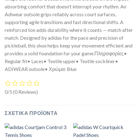
absorbing comfort that doesn’t interrupt your rhythm. An
Adiwear outsole grips reliably across court surfaces,
supporting agile transitions and fast directional shifts. A
reinforced toe adds durability where it counts — match after
match. Designed by adidas for the pace and precision of
pickleball, this shoe helps keep your movement efficient and
provides a solid foundation for your game.Πληροφορίες•
Regular fit• Laces• Textile upper• Textile sockliner•
ADIWEAR outsole• Χρώμα: Blue
0/5
(0 Reviews)
ΣΧΕΤΙΚΆ ΠΡΟΪΌΝΤΑ