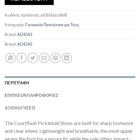
Κωδικός προϊόντος:
a65b0daca8d8
Κατηγορία:
Γυναικεία Παπούτσια για Τενις
Brand:
ADIDAS
Brand:
ADIDAS
ΠΕΡΙΓΡΑΦΉ
ΕΠΙΠΛΈΟΝ ΠΛΗΡΟΦΟΡΊΕΣ
ΑΞΙΟΛΟΓΗΣΕΙΣ
The Courtflash Pickleball Shoes are built for sharp footwork
and clear intent. Lightweight and breathable, the mesh upper
wraps the foot for a secure fit, while the sole offers impact-