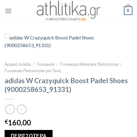
Skip
0
to
content
Αρχική σελίδα
/
Γυναικεία
/
Γυναικεία Αθλητικά Παπούτσια
/
Γυναικεία Παπούτσια για Τενις
adidas W Crazyquick Boost Padel Shoes
(9000258653_91331)
160,00
€
ΠΕΡΙΣΣΟΤΕΡΑ