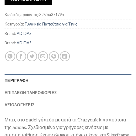
Κωδικός προϊόντος:
325fba37179b
Κατηγορία:
Γυναικεία Παπούτσια για Τενις
Brand:
ADIDAS
Brand:
ADIDAS
ΠΕΡΙΓΡΑΦΉ
ΕΠΙΠΛΈΟΝ ΠΛΗΡΟΦΟΡΊΕΣ
ΑΞΙΟΛΟΓΗΣΕΙΣ
Μπες στο padel γήπεδο με αυτά τα Crazyquick παπούτσια
της adidas. Σχεδιασμένα για γρήγορες κινήσεις με
αυτοπεποίθηση, έχουν ελαφρύ επάνω μέρος και Slingframe