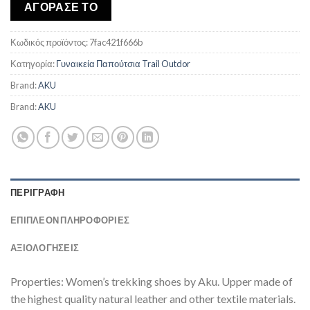
was:
τιμή
ΑΓΟΡΑΣΕ ΤΟ
€160,00.
είναι:
€135,09.
Κωδικός προϊόντος:
7fac421f666b
Κατηγορία:
Γυναικεία Παπούτσια Trail Outdor
Brand:
AKU
Brand:
AKU
ΠΕΡΙΓΡΑΦΉ
ΕΠΙΠΛΈΟΝ ΠΛΗΡΟΦΟΡΊΕΣ
ΑΞΙΟΛΟΓΗΣΕΙΣ
Properties: Women’s trekking shoes by Aku. Upper made of
the highest quality natural leather and other textile materials.