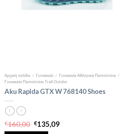
Αρχική σελίδα
/
Γυναικεία
/
Γυναικεία Αθλητικά Παπούτσια
/
Γυναικεία Παπούτσια Trail Outdor
Aku Rapida GTX W 768140 Shoes
Original
Η
160,00
135,09
€
€
price
τρέχουσα