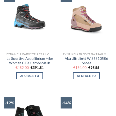
ΓΥΝΑΙΚΕΊΑ ΠΑΠΟΎΤΣΙΑ TRAIL OUTDOR
ΓΥΝΑΙΚΕΊΑ ΠΑΠΟΎΤΣΙΑ TRAIL OUTDOR
La Sportiva Aequilibrium Hike
Aku Ultralight W 36510586
Woman GTX CarbonMalib
Shoes
Original
Η
Original
Η
€
482,00
€
391,81
€
164,00
€
98,55
price
τρέχουσα
price
τρέχουσα
was:
τιμή
was:
τιμή
ΑΓΟΡΑΣΕ ΤΟ
ΑΓΟΡΑΣΕ ΤΟ
€482,00.
είναι:
€164,00.
είναι:
€391,81.
€98,55.
-12%
-14%