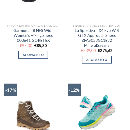
ΓΥΝΑΙΚΕΊΑ ΠΑΠΟΎΤΣΙΑ TRAIL OUTDOR
ΓΥΝΑΙΚΕΊΑ ΠΑΠΟΎΤΣΙΑ TRAIL OUTDOR
Garmont T8 NFS Wide
La Sportiva TX4 Evo W’S
Women’s Hiking Shoes
GTX Approach Shoes
000641 GORETEX
ZFAS053G11E32
MineralSavana
Original
Η
€
98,00
€
85,80
price
τρέχουσα
Original
Η
€
339,00
€
275,62
was:
τιμή
price
τρέχουσα
ΑΓΟΡΑΣΕ ΤΟ
€98,00.
είναι:
was:
τιμή
ΑΓΟΡΑΣΕ ΤΟ
€85,80.
€339,00.
είναι:
€275,62.
-17%
-12%