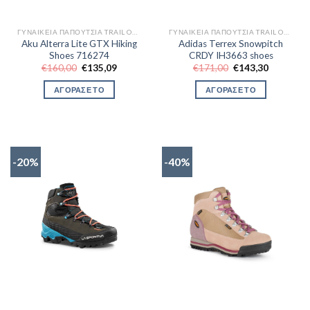
ΓΥΝΑΙΚΕΊΑ ΠΑΠΟΎΤΣΙΑ TRAIL OUTDOR
ΓΥΝΑΙΚΕΊΑ ΠΑΠΟΎΤΣΙΑ TRAIL OUTDOR
Aku Alterra Lite GTX Hiking
Adidas Terrex Snowpitch
Shoes 716274
CRDY IH3663 shoes
Original
Η
Original
Η
€
160,00
€
135,09
€
171,00
€
143,30
price
τρέχουσα
price
τρέχουσα
was:
τιμή
was:
τιμή
ΑΓΟΡΑΣΕ ΤΟ
ΑΓΟΡΑΣΕ ΤΟ
€160,00.
είναι:
€171,00.
είναι:
€135,09.
€143,30.
-20%
-40%