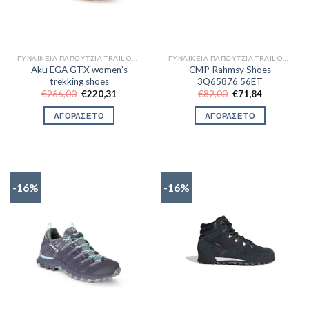
ΓΥΝΑΙΚΕΊΑ ΠΑΠΟΎΤΣΙΑ TRAIL OUTDOR
ΓΥΝΑΙΚΕΊΑ ΠΑΠΟΎΤΣΙΑ TRAIL OUTDOR
Aku EGA GTX women’s
CMP Rahmsy Shoes
trekking shoes
3Q65876 56ET
Original
Η
Original
Η
€
266,00
€
220,31
€
82,00
€
71,84
price
τρέχουσα
price
τρέχουσα
was:
τιμή
was:
τιμή
ΑΓΟΡΑΣΕ ΤΟ
ΑΓΟΡΑΣΕ ΤΟ
€266,00.
είναι:
€82,00.
είναι:
€220,31.
€71,84.
-16%
-16%