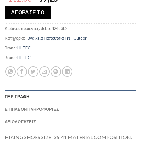
price
τρέχουσα
was:
τιμή
ΑΓΟΡΑΣΕ ΤΟ
€112,00.
είναι:
€97,25.
Κωδικός προϊόντος:
dcbcd424d3b2
Κατηγορία:
Γυναικεία Παπούτσια Trail Outdor
Brand:
HI-TEC
Brand:
HI-TEC
ΠΕΡΙΓΡΑΦΉ
ΕΠΙΠΛΈΟΝ ΠΛΗΡΟΦΟΡΊΕΣ
ΑΞΙΟΛΟΓΗΣΕΙΣ
HIKING SHOES SIZE: 36-41 MATERIAL COMPOSITION: