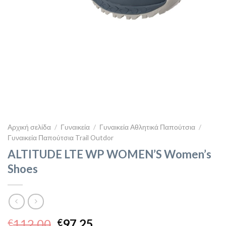
Αρχική σελίδα
/
Γυναικεία
/
Γυναικεία Αθλητικά Παπούτσια
/
Γυναικεία Παπούτσια Trail Outdor
ALTITUDE LTE WP WOMEN’S Women’s
Shoes
Original
Η
112,00
97,25
€
€